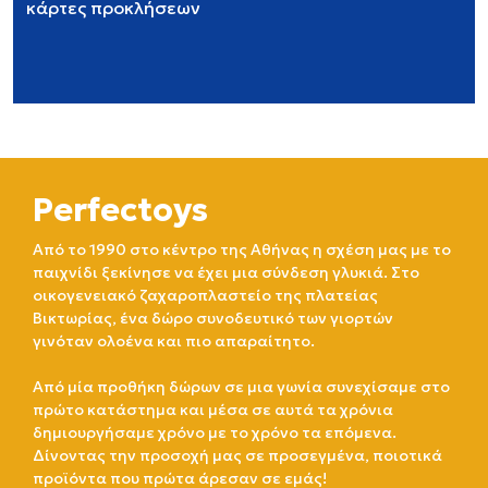
κάρτες προκλήσεων
Perfectoys
Από το 1990 στο κέντρο της Αθήνας η σχέση μας με το
παιχνίδι ξεκίνησε να έχει μια σύνδεση γλυκιά. Στο
οικογενειακό ζαχαροπλαστείο της πλατείας
Βικτωρίας, ένα δώρο συνοδευτικό των γιορτών
γινόταν ολοένα και πιο απαραίτητο.
Από μία προθήκη δώρων σε μια γωνία συνεχίσαμε στο
πρώτο κατάστημα και μέσα σε αυτά τα χρόνια
δημιουργήσαμε χρόνο με το χρόνο τα επόμενα.
Δίνοντας την προσοχή μας σε προσεγμένα, ποιοτικά
προϊόντα που πρώτα άρεσαν σε εμάς!