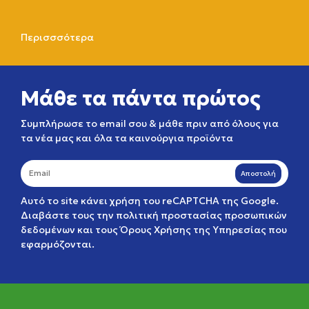
Περισσσότερα
Μάθε τα πάντα πρώτος
Συμπλήρωσε το email σου & μάθε πριν από όλους για
τα νέα μας και όλα τα καινούργια προϊόντα
Αποστολή
Αυτό το site κάνει χρήση του reCAPTCHA της Google.
Διαβάστε τους την
πολιτική προστασίας προσωπικών
δεδομένων
και τους
Όρους Χρήσης της Υπηρεσίας
που
εφαρμόζονται.