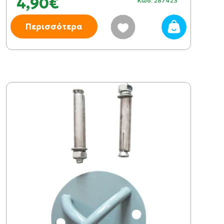
4,90€
Κωδ: 287423
Περισσότερα