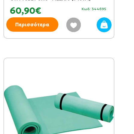
60,90€
Κωδ: 344695
Περισσότερα