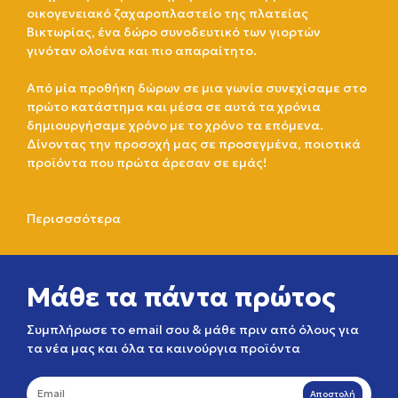
οικογενειακό ζαχαροπλαστείο της πλατείας
Βικτωρίας, ένα δώρο συνοδευτικό των γιορτών
γινόταν ολοένα και πιο απαραίτητο.
Από μία προθήκη δώρων σε μια γωνία συνεχίσαμε στο
πρώτο κατάστημα και μέσα σε αυτά τα χρόνια
δημιουργήσαμε χρόνο με το χρόνο τα επόμενα.
Δίνοντας την προσοχή μας σε προσεγμένα, ποιοτικά
προϊόντα που πρώτα άρεσαν σε εμάς!
Περισσσότερα
Μάθε τα πάντα πρώτος
Συμπλήρωσε το email σου & μάθε πριν από όλους για
τα νέα μας και όλα τα καινούργια προϊόντα
Αποστολή