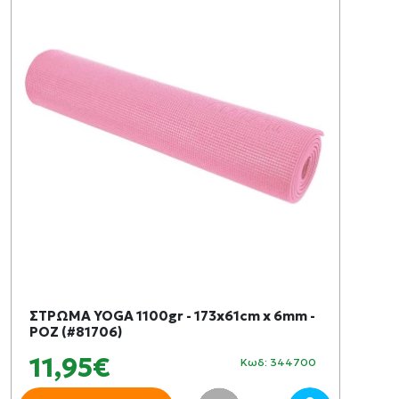
ΣΤΡΩΜΑ YOGA 1100gr - 173x61cm x 6mm -
ΡΟΖ (#81706)
11,95€
Κωδ: 344700