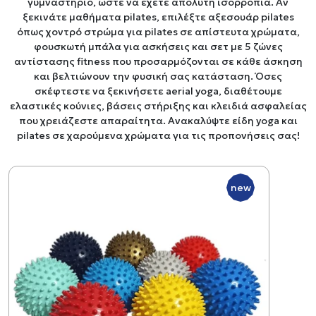
γυμναστήριο, ώστε να έχετε απόλυτη ισορροπία. Αν
ξεκινάτε μαθήματα pilates, επιλέξτε αξεσουάρ pilates
όπως χοντρό στρώμα για pilates σε απίστευτα χρώματα,
φουσκωτή μπάλα για ασκήσεις και σετ με 5 ζώνες
αντίστασης fitness που προσαρμόζονται σε κάθε άσκηση
και βελτιώνουν την φυσική σας κατάσταση. Όσες
σκέφτεστε να ξεκινήσετε aerial yoga, διαθέτουμε
ελαστικές κούνιες, βάσεις στήριξης και κλειδιά ασφαλείας
που χρειάζεστε απαραίτητα. Ανακαλύψτε είδη yoga και
pilates σε χαρούμενα χρώματα για τις προπονήσεις σας!
new