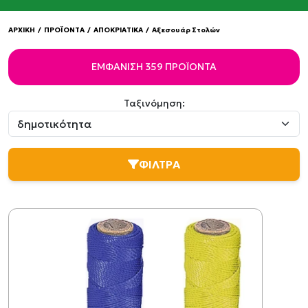
ΑΡΧΙΚΗ
/
ΠΡΟΪΟΝΤΑ
/
ΑΠΟΚΡΙΑΤΙΚΑ
/
Αξεσουάρ Στολών
ΕΜΦΆΝΙΣΗ 359 ΠΡΟΪΌΝΤΑ
Ταξινόμηση:
ΦΙΛΤΡΑ