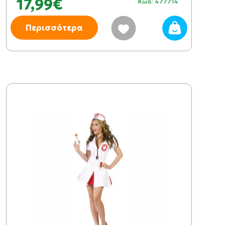
17,99€
Κωδ: 477714
Περισσότερα