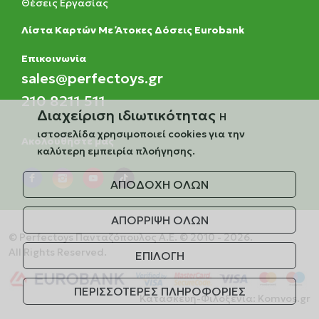
Θέσεις Εργασίας
Λίστα Καρτών Με Άτοκες Δόσεις Eurobank
Eπικοινωνία
sales@perfectoys.gr
210 8211 511
Διαχείριση ιδιωτικότητας
Η
ιστοσελίδα χρησιμοποιεί cookies για την
Ακολουθήστε μας
καλύτερη εμπειρία πλοήγησης.
ΑΠΟΔΟΧΗ ΟΛΩΝ
ΑΠΟΡΡΙΨΗ ΟΛΩΝ
© Perfectoys Πανταζόπουλος Α.Ε. © 2010 - 2026.
All Rights Reserved.
ΕΠΙΛΟΓΗ
ΠΕΡΙΣΣΟΤΕΡΕΣ ΠΛΗΡΟΦΟΡΙΕΣ
Κατασκευή-Φιλοξενία:
Komvos.gr