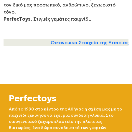
τον δικό μας προσωπικό, ανθρώπινο, ξεχωριστό
τόνο.
PerfecToys.
Στιγμές γεμάτες παιχνίδι.
Οικονομικά Στοιχεία της Εταιρίας
Perfectoys
Από το 1990 στο κέντρο της Αθήνας η σχέση μας με το
παιχνίδι ξεκίνησε να έχει μια σύνδεση γλυκιά. Στο
οικογενειακό ζαχαροπλαστείο της πλατείας
Βικτωρίας, ένα δώρο συνοδευτικό των γιορτών