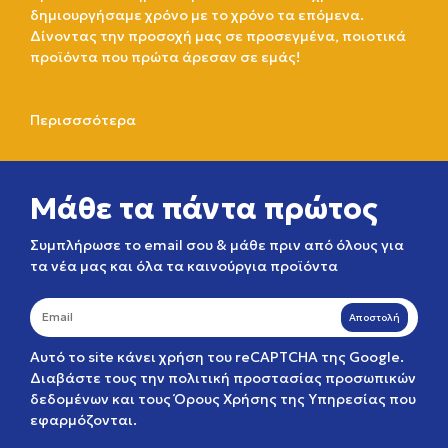
δημιουργήσαμε χρόνο με το χρόνο τα επόμενα.
Δίνοντας την προσοχή μας σε προσεγμένα, ποιοτικά
προϊόντα που πρώτα άρεσαν σε εμάς!
Περισσσότερα
Μάθε τα πάντα πρώτος
Συμπλήρωσε το email σου & μάθε πριν από όλους για
τα νέα μας και όλα τα καινούργια προϊόντα
Αποστολή
Αυτό το site κάνει χρήση του reCAPTCHA της Google.
Διαβάστε τους την
πολιτική προστασίας προσωπικών
δεδομένων
και τους
Όρους Χρήσης της Υπηρεσίας
που
εφαρμόζονται.