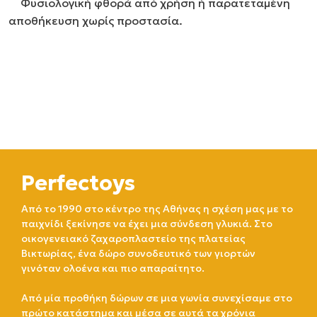
Φυσιολογική φθορά από χρήση ή παρατεταμένη
αποθήκευση χωρίς προστασία.
Perfectoys
Από το 1990 στο κέντρο της Αθήνας η σχέση μας με το
παιχνίδι ξεκίνησε να έχει μια σύνδεση γλυκιά. Στο
οικογενειακό ζαχαροπλαστείο της πλατείας
Βικτωρίας, ένα δώρο συνοδευτικό των γιορτών
γινόταν ολοένα και πιο απαραίτητο.
Από μία προθήκη δώρων σε μια γωνία συνεχίσαμε στο
πρώτο κατάστημα και μέσα σε αυτά τα χρόνια