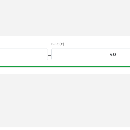
Έως (€)
—