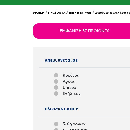
ΑΡΧΙΚΗ
/
ΠΡΟΪΟΝΤΑ
/
ΕΙΔΗ BESTWAY
/
Στρώματα Θαλάσσης 
ΕΜΦΆΝΙΣΗ 37 ΠΡΟΪΌΝΤΑ
Απευθύνεται σε
Κορίτσι
Αγόρι
Unisex
Ενήλικες
Ηλικιακό GROUP
3-6 χρονών