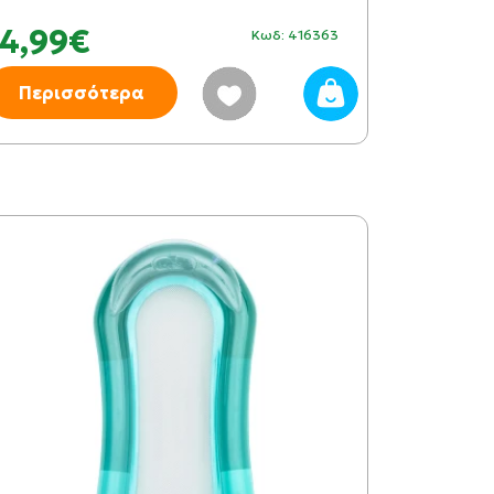
4,99€
Κωδ: 416363
Περισσότερα