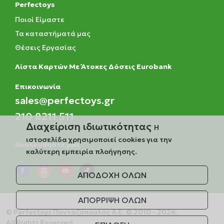
Perfectoys
Ποιοί Είμαστε
Τα καταστήματά μας
Θέσεις Εργασίας
Λίστα Καρτών Με Άτοκες Δόσεις Eurobank
Eπικοινωνία
sales@perfectoys.gr
210 8211 511
Διαχείριση ιδιωτικότητας
Η
ιστοσελίδα χρησιμοποιεί cookies για την
Ακολουθήστε μας
καλύτερη εμπειρία πλοήγησης.
ΑΠΟΔΟΧΗ ΟΛΩΝ
ΑΠΟΡΡΙΨΗ ΟΛΩΝ
© Perfectoys Πανταζόπουλος Α.Ε. © 2010 - 2026.
All Rights Reserved.