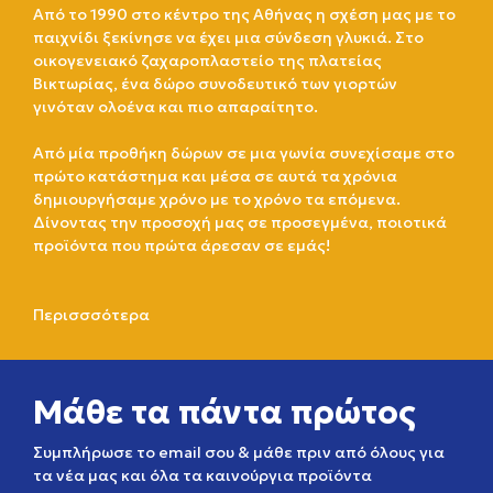
Από το 1990 στο κέντρο της Αθήνας η σχέση μας με το
παιχνίδι ξεκίνησε να έχει μια σύνδεση γλυκιά. Στο
οικογενειακό ζαχαροπλαστείο της πλατείας
Βικτωρίας, ένα δώρο συνοδευτικό των γιορτών
γινόταν ολοένα και πιο απαραίτητο.
Από μία προθήκη δώρων σε μια γωνία συνεχίσαμε στο
πρώτο κατάστημα και μέσα σε αυτά τα χρόνια
δημιουργήσαμε χρόνο με το χρόνο τα επόμενα.
Δίνοντας την προσοχή μας σε προσεγμένα, ποιοτικά
προϊόντα που πρώτα άρεσαν σε εμάς!
Περισσσότερα
Μάθε τα πάντα πρώτος
Συμπλήρωσε το email σου & μάθε πριν από όλους για
τα νέα μας και όλα τα καινούργια προϊόντα