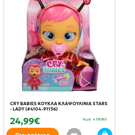
CRY BABIES ΚΟΥΚΛΑ ΚΛΑΨΟΥΛΙΝΙΑ STARS
- LADY (#4104-91136)
24,99€
Κωδ: 478180