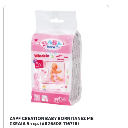
ZAPF CREATION BABY BORN ΠΑΝΕΣ ΜΕ
ΣΧΕΔΙΑ 5 τεμ. (#826508-116718)