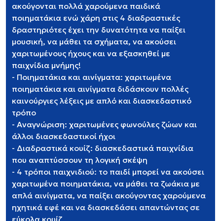
ακούγονται πολλά χαρούμενα παιδικά
ποιηματάκια ενώ χάρη στις 4 διαδραστικές
δραστηριότες έχει την δυνατότητα να παίξει
μουσική, να μάθει τα σχήματα, να ακούσει
χαριτωμένους ήχους και να εξασκηθεί με
παιχνίδια μνήμης!
- Ποιηματάκια και αινίγματα: χαριτωμένα
ποιηματάκια και αινίγματα διδάσκουν πολλές
καινούργιες λέξεις με απλό και διασκεδαστικό
τρόπο
- Αναγνώριση: χαριτωμένες φωνούλες ζώων και
άλλοι διασκεδαστικοί ήχοι
- Διαδραστικά κουίζ: διασκεδαστικά παιχνίδια
που αναπτύσσουν τη λογική σκέψη
- 4 τρόποι παιχνιδιού: το παιδί μπορεί να ακούσει
χαριτωμένα ποιηματάκια, να μάθει τα ζωάκια με
απλά αινίγματα, να παίξει ακούγοντας χαρούμενα
ηχητικά εφέ και να διασκεδάσει απαντώντας σε
εύκολα κουίζ