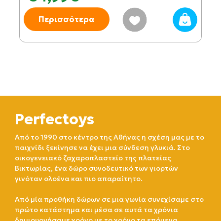
Περισσότερα
Perfectoys
Από το 1990 στο κέντρο της Αθήνας η σχέση μας με το
παιχνίδι ξεκίνησε να έχει μια σύνδεση γλυκιά. Στο
οικογενειακό ζαχαροπλαστείο της πλατείας
Βικτωρίας, ένα δώρο συνοδευτικό των γιορτών
γινόταν ολοένα και πιο απαραίτητο.
Από μία προθήκη δώρων σε μια γωνία συνεχίσαμε στο
πρώτο κατάστημα και μέσα σε αυτά τα χρόνια
δημιουργήσαμε χρόνο με το χρόνο τα επόμενα.