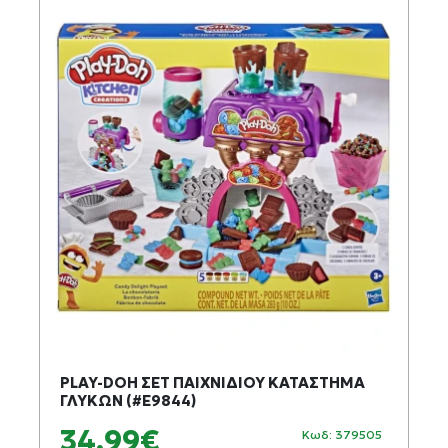
PLAY-DOH ΣΕΤ ΠΑΙΧΝΙΔΙΟΥ ΚΑΤΑΣΤΗΜΑ
ΓΛΥΚΩΝ (#E9844)
34,99€
Κωδ: 379505