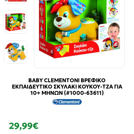
BABY CLEMENTONI ΒΡΕΦΙΚΟ
ΕΚΠΑΙΔΕΥΤΙΚΟ ΣΚΥΛΑΚΙ ΚΟΥΚΟΥ-ΤΖΑ ΓΙΑ
10+ ΜΗΝΩΝ (#1000-63611)
29,99€