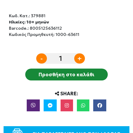
Κωδ. Κατ.:
379881
Ηλικίες: 10+ μηνών
Barcode.:
8005125636112
Κωδικός Προμηθευτή: 1000-63611
-
+
Προσθήκη στο καλάθι
SHARE: