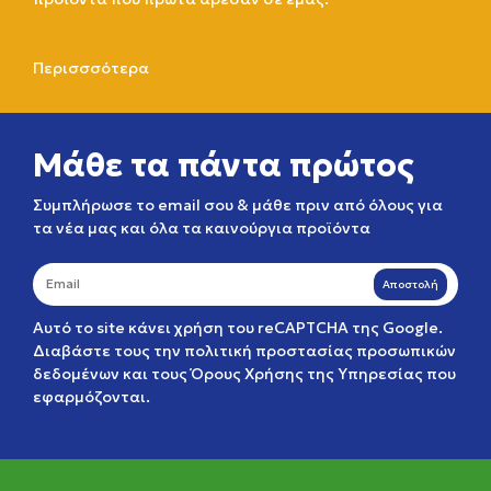
Περισσσότερα
Μάθε τα πάντα πρώτος
Συμπλήρωσε το email σου & μάθε πριν από όλους για
τα νέα μας και όλα τα καινούργια προϊόντα
Αποστολή
Αυτό το site κάνει χρήση του reCAPTCHA της Google.
Διαβάστε τους την
πολιτική προστασίας προσωπικών
δεδομένων
και τους
Όρους Χρήσης της Υπηρεσίας
που
εφαρμόζονται.