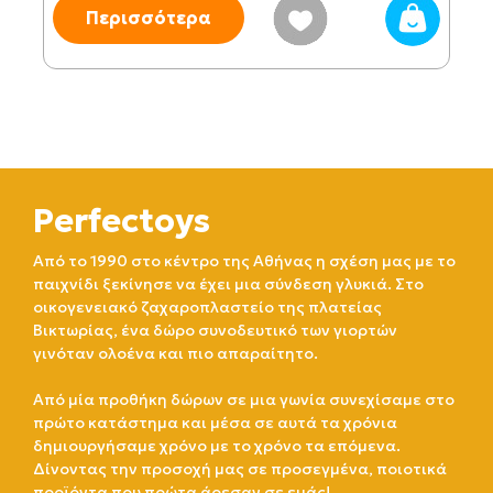
Περισσότερα
Perfectoys
Από το 1990 στο κέντρο της Αθήνας η σχέση μας με το
παιχνίδι ξεκίνησε να έχει μια σύνδεση γλυκιά. Στο
οικογενειακό ζαχαροπλαστείο της πλατείας
Βικτωρίας, ένα δώρο συνοδευτικό των γιορτών
γινόταν ολοένα και πιο απαραίτητο.
Από μία προθήκη δώρων σε μια γωνία συνεχίσαμε στο
πρώτο κατάστημα και μέσα σε αυτά τα χρόνια
δημιουργήσαμε χρόνο με το χρόνο τα επόμενα.
Δίνοντας την προσοχή μας σε προσεγμένα, ποιοτικά
προϊόντα που πρώτα άρεσαν σε εμάς!