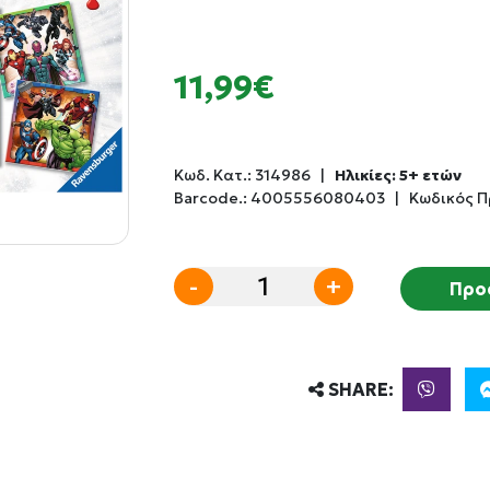
11,99€
Κωδ. Κατ.:
314986
|
Ηλικίες: 5+ ετών
Barcode.:
4005556080403
|
Κωδικός 
-
+
Προ
SHARE: