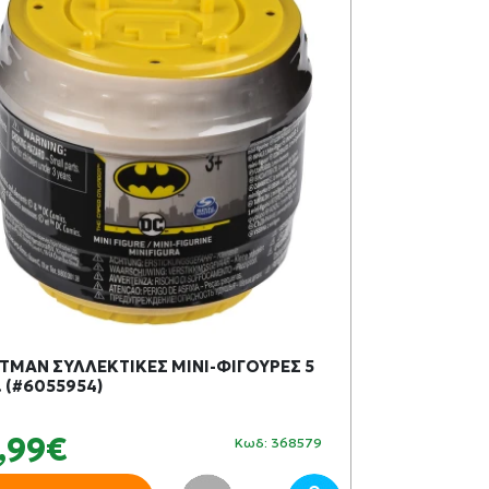
TMAN ΣΥΛΛΕΚΤΙΚΕΣ ΜΙΝΙ-ΦΙΓΟΥΡΕΣ 5
EDUCA ΠΑΖΛ 
. (#6055954)
DISNEY PRINC
(#16508)
,99€
12,99€
Κωδ: 368579