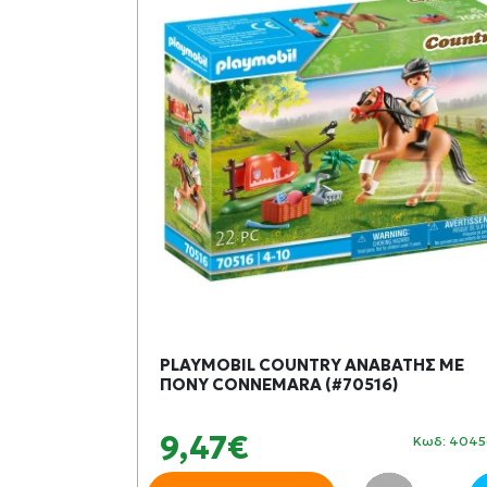
ΙΔΙ Ο
PLAYMOBIL COUNTRY ΑΝΑΒΑΤΗΣ ΜΕ
112486)
ΠΟΝΥ CONNEMARA (#70516)
9,47€
Κωδ: 346058
Κωδ: 4045