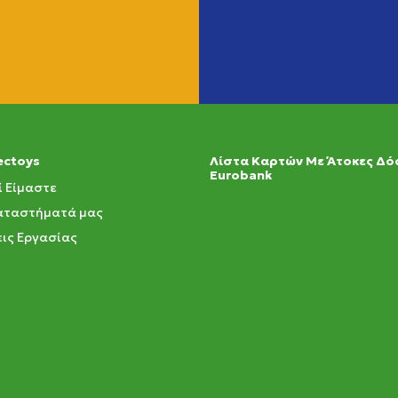
ectoys
Λίστα Καρτών Με Άτοκες Δό
Eurobank
ί Είμαστε
αταστήματά μας
ις Εργασίας