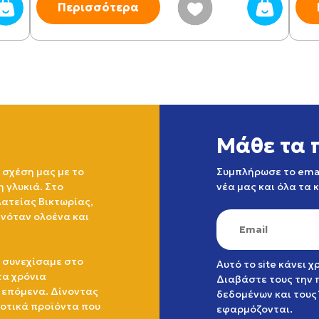
Περισσότερα
Μάθε τα 
 σχέση μας με το
Συμπλήρωσε το emai
η γλυκιά. Στο
νέα μας και όλα τα 
ατείας Βικτωρίας,
ινόταν ολοένα και
 συνεχίσαμε στο
Αυτό το site κάνει 
τα χρόνια
Διαβάστε τους την
 επόμενα. Δίνοντας
δεδομένων
και τους
ιοτικά προϊόντα που
εφαρμόζονται.