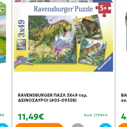
RAVENSBURGER ΠΑΖΛ 3Χ49 τεμ.
BA
ΔΕΙΝΟΣΑΥΡΟΙ (#05-09358)
εκ
11,49€
4
66
Κωδ: 279940