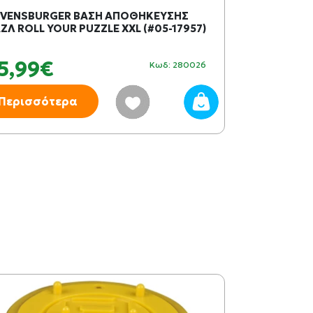
VENSBURGER ΒΑΣΗ ΑΠΟΘΗΚΕΥΣΗΣ
ΣΤΕΡΕΩΤΙΚΟ 
ΖΛ ROLL YOUR PUZZLE XXL (#05-17957)
RAVENSBURGE
5,99€
10,99€
Κωδ: 280026
Περισσότερα
Περισσότ