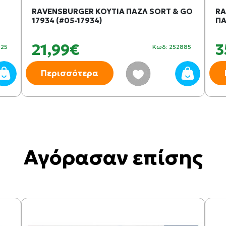
RAVENSBURGER ΚΟΥΤΙΑ ΠΑΖΛ SORT & GO
RA
17934 (#05-17934)
ΠΑ
21,99€
3
025
Κωδ: 252885
Περισσότερα
Αγόρασαν επίσης