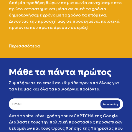
Από μία προθήκη δώρων σε μια γωνία συνεχίσαμε στο
πρώτο κατάστημα και μέσα σε αυτά τα χρόνια
δημιουργήσαμε χρόνο με το χρόνο τα επόμενα.
Δίνοντας την προσοχή μας σε προσεγμένα, ποιοτικά
προϊόντα που πρώτα άρεσαν σε εμάς!
Περισσσότερα
Μάθε τα πάντα πρώτος
Συμπλήρωσε το email σου & μάθε πριν από όλους για
τα νέα μας και όλα τα καινούργια προϊόντα
Αποστολή
Αυτό το site κάνει χρήση του reCAPTCHA της Google.
Διαβάστε τους την
πολιτική προστασίας προσωπικών
δεδομένων
και τους
Όρους Χρήσης της Υπηρεσίας
που