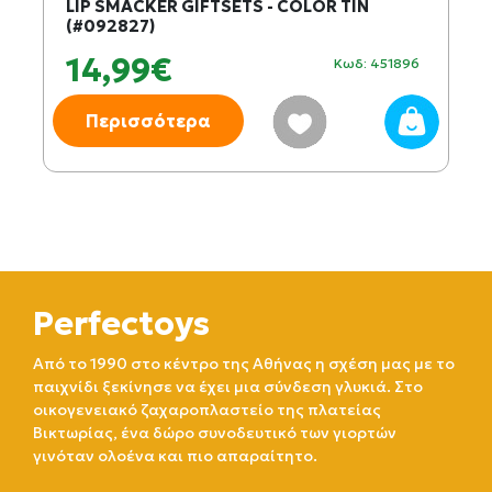
LIP SMACKER GIFTSETS - COLOR TIN
(#092827)
14,99€
Κωδ: 451896
Περισσότερα
Perfectoys
Από το 1990 στο κέντρο της Αθήνας η σχέση μας με το
παιχνίδι ξεκίνησε να έχει μια σύνδεση γλυκιά. Στο
οικογενειακό ζαχαροπλαστείο της πλατείας
Βικτωρίας, ένα δώρο συνοδευτικό των γιορτών
γινόταν ολοένα και πιο απαραίτητο.