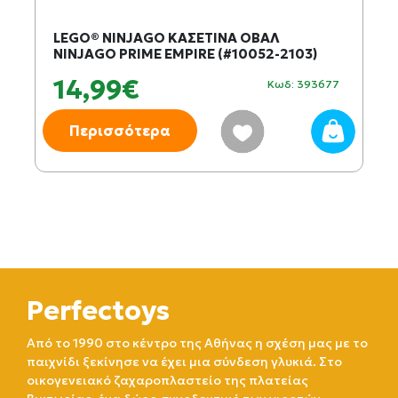
LEGO® NINJAGO ΚΑΣΕΤΙΝΑ ΟΒΑΛ
NINJAGO PRIME EMPIRE (#10052-2103)
14,99€
Κωδ: 393677
Περισσότερα
Perfectoys
Από το 1990 στο κέντρο της Αθήνας η σχέση μας με το
παιχνίδι ξεκίνησε να έχει μια σύνδεση γλυκιά. Στο
οικογενειακό ζαχαροπλαστείο της πλατείας