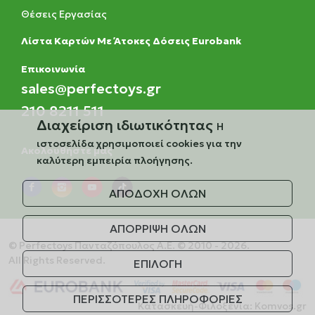
Θέσεις Εργασίας
Λίστα Καρτών Με Άτοκες Δόσεις Eurobank
Eπικοινωνία
sales@perfectoys.gr
210 8211 511
Διαχείριση ιδιωτικότητας
Η
ιστοσελίδα χρησιμοποιεί cookies για την
Ακολουθήστε μας
καλύτερη εμπειρία πλοήγησης.
ΑΠΟΔΟΧΗ ΟΛΩΝ
ΑΠΟΡΡΙΨΗ ΟΛΩΝ
© Perfectoys Πανταζόπουλος Α.Ε. © 2010 - 2026.
All Rights Reserved.
ΕΠΙΛΟΓΗ
ΠΕΡΙΣΣΟΤΕΡΕΣ ΠΛΗΡΟΦΟΡΙΕΣ
Κατασκευή-Φιλοξενία:
Komvos.gr