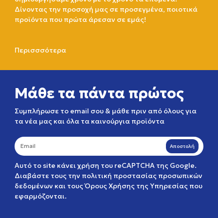
Δίνοντας την προσοχή μας σε προσεγμένα, ποιοτικά
προϊόντα που πρώτα άρεσαν σε εμάς!
Περισσσότερα
Μάθε τα πάντα πρώτος
Συμπλήρωσε το email σου & μάθε πριν από όλους για
τα νέα μας και όλα τα καινούργια προϊόντα
Αποστολή
Αυτό το site κάνει χρήση του reCAPTCHA της Google.
Διαβάστε τους την
πολιτική προστασίας προσωπικών
δεδομένων
και τους
Όρους Χρήσης της Υπηρεσίας
που
εφαρμόζονται.