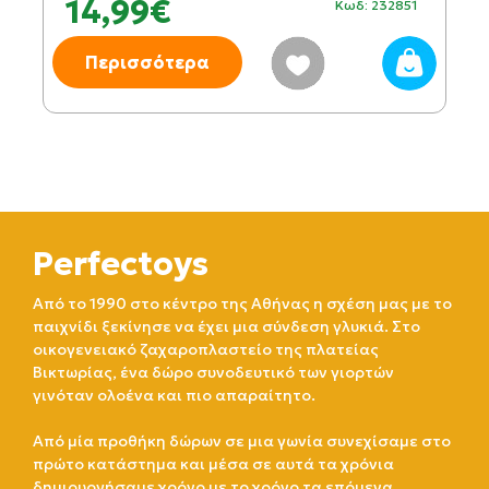
14,99€
Κωδ: 232851
Περισσότερα
Perfectoys
Από το 1990 στο κέντρο της Αθήνας η σχέση μας με το
παιχνίδι ξεκίνησε να έχει μια σύνδεση γλυκιά. Στο
οικογενειακό ζαχαροπλαστείο της πλατείας
Βικτωρίας, ένα δώρο συνοδευτικό των γιορτών
γινόταν ολοένα και πιο απαραίτητο.
Από μία προθήκη δώρων σε μια γωνία συνεχίσαμε στο
πρώτο κατάστημα και μέσα σε αυτά τα χρόνια
δημιουργήσαμε χρόνο με το χρόνο τα επόμενα.