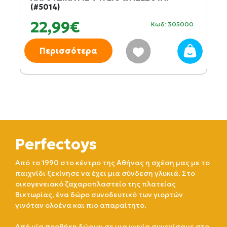
(#5014)
22,99€
Κωδ: 305000
Περισσότερα
Perfectoys
Από το 1990 στο κέντρο της Αθήνας η σχέση μας με το
παιχνίδι ξεκίνησε να έχει μια σύνδεση γλυκιά. Στο
οικογενειακό ζαχαροπλαστείο της πλατείας
Βικτωρίας, ένα δώρο συνοδευτικό των γιορτών
γινόταν ολοένα και πιο απαραίτητο.
Από μία προθήκη δώρων σε μια γωνία συνεχίσαμε στο