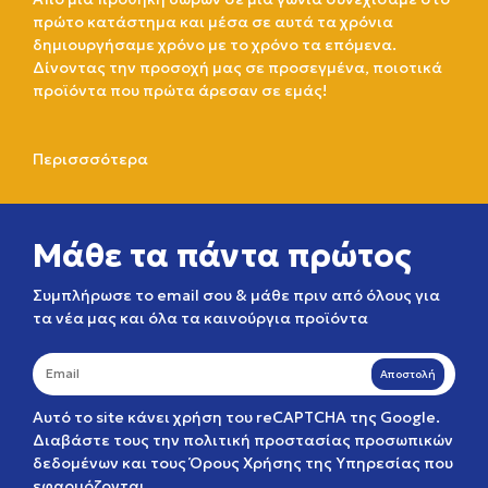
πρώτο κατάστημα και μέσα σε αυτά τα χρόνια
δημιουργήσαμε χρόνο με το χρόνο τα επόμενα.
Δίνοντας την προσοχή μας σε προσεγμένα, ποιοτικά
προϊόντα που πρώτα άρεσαν σε εμάς!
Περισσσότερα
Μάθε τα πάντα πρώτος
Συμπλήρωσε το email σου & μάθε πριν από όλους για
τα νέα μας και όλα τα καινούργια προϊόντα
Αποστολή
Αυτό το site κάνει χρήση του reCAPTCHA της Google.
Διαβάστε τους την
πολιτική προστασίας προσωπικών
δεδομένων
και τους
Όρους Χρήσης της Υπηρεσίας
που
εφαρμόζονται.