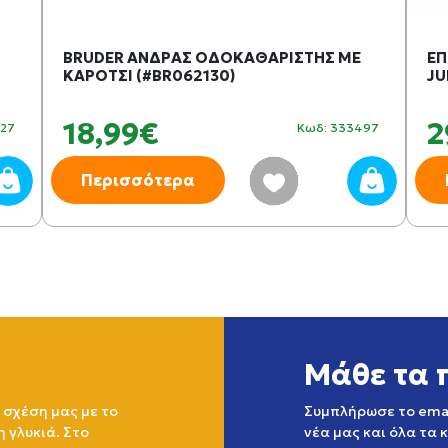
BRUDER ΑΝΔΡΑΣ ΟΔΟΚΑΘΑΡΙΣΤΗΣ ΜΕ
ΕΠ
ΚΑΡΟΤΣΙ (#BR062130)
JU
18,99€
2
827
Κωδ: 333497
Περισσότερα
Μάθε τα 
 σχέση μας με το
Συμπλήρωσε το emai
η γλυκιά. Στο
νέα μας και όλα τα 