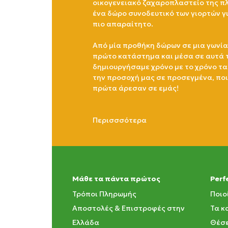
οικογενειακό ζαχαροπλαστείο της πλ
ένα δώρο συνοδευτικό των γιορτών γ
πιο απαραίτητο.
Από μία προθήκη δώρων σε μια γωνία
πρώτο κατάστημα και μέσα σε αυτά 
δημιουργήσαμε χρόνο με το χρόνο τα
την προσοχή μας σε προσεγμένα, πο
πρώτα άρεσαν σε εμάς!
Περισσσότερα
Μάθε τα πάντα πρώτος
Perf
Τρόποι Πληρωμής
Ποιο
Αποστολές & Επιστροφές στην
Τα κ
Ελλάδα
Θέσε