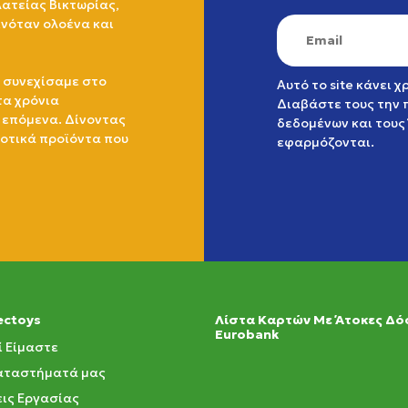
ατείας Βικτωρίας,
ινόταν ολοένα και
 συνεχίσαμε στο
Αυτό το site κάνει 
τα χρόνια
Διαβάστε τους την
 επόμενα. Δίνοντας
δεδομένων
και τους
ιοτικά προϊόντα που
εφαρμόζονται.
ectoys
Λίστα Καρτών Με Άτοκες Δό
Eurobank
ί Είμαστε
αταστήματά μας
ις Εργασίας