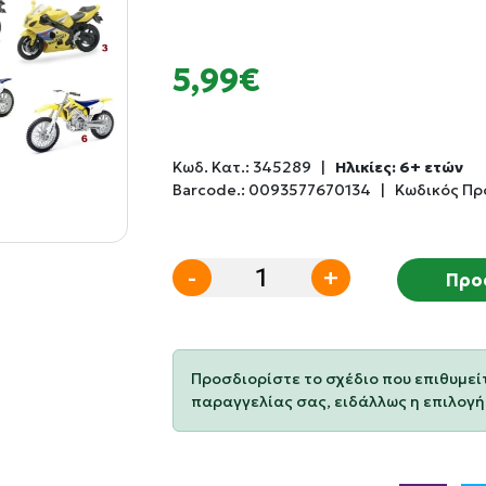
5,99€
Κωδ. Κατ.:
345289
|
Ηλικίες: 6+ ετών
Barcode.:
0093577670134
|
Κωδικός Πρ
-
+
Προ
Προσδιορίστε το σχέδιο που επιθυμεί
παραγγελίας σας, ειδάλλως η επιλογή 