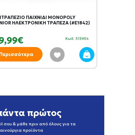
ΙΤΡΑΠΕΖΙΟ ΠΑΙΧΝΙΔΙ MONOPOLY
DJECO ΣΕΤ ΒΑ
NIOR ΗΛΕΚΤΡΟΝΙΚΗ ΤΡΑΠΕΖΑ (#E1842)
ΠΙΟΝΙΑ 05225
9,99€
22,99€
Κωδ: 313954
Περισσότερα
Περισσότ
πάντα πρώτος
l σου & μάθε πριν από όλους για τα
καινούργια προϊόντα