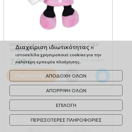
DISNEY ΛΟΥΤΡΙΝΟ MINNIE MOUSE 20ΕΚ
Διαχείριση ιδιωτικότητας
Η
(#1607-01681)
ιστοσελίδα χρησιμοποιεί cookies για την
7,99€
Κωδ: 333320
καλύτερη εμπειρία πλοήγησης.
Περισσότερα
ΑΠΟΔΟΧΗ ΟΛΩΝ
ΑΠΟΡΡΙΨΗ ΟΛΩΝ
ΕΠΙΛΟΓΗ
ΠΕΡΙΣΣΟΤΕΡΕΣ ΠΛΗΡΟΦΟΡΙΕΣ