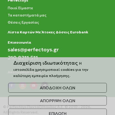
Perfectoys
Ποιοί Είμαστε
Τα καταστήματά μας
Θέσεις Εργασίας
Λίστα Καρτών Με Άτοκες Δόσεις Eurobank
Eπικοινωνία
sales@perfectoys.gr
210 8211 511
Διαχείριση ιδιωτικότητας
Η
ιστοσελίδα χρησιμοποιεί cookies για την
Ακολουθήστε μας
καλύτερη εμπειρία πλοήγησης.
ΑΠΟΔΟΧΗ ΟΛΩΝ
ΑΠΟΡΡΙΨΗ ΟΛΩΝ
© Perfectoys Πανταζόπουλος Α.Ε. © 2010 - 2026.
All Rights Reserved.
ΕΠΙΛΟΓΗ