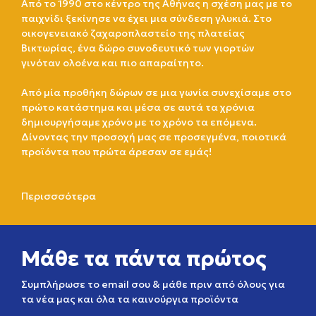
Από το 1990 στο κέντρο της Αθήνας η σχέση μας με το
παιχνίδι ξεκίνησε να έχει μια σύνδεση γλυκιά. Στο
οικογενειακό ζαχαροπλαστείο της πλατείας
Βικτωρίας, ένα δώρο συνοδευτικό των γιορτών
γινόταν ολοένα και πιο απαραίτητο.
Από μία προθήκη δώρων σε μια γωνία συνεχίσαμε στο
πρώτο κατάστημα και μέσα σε αυτά τα χρόνια
δημιουργήσαμε χρόνο με το χρόνο τα επόμενα.
Δίνοντας την προσοχή μας σε προσεγμένα, ποιοτικά
προϊόντα που πρώτα άρεσαν σε εμάς!
Περισσσότερα
Μάθε τα πάντα πρώτος
Συμπλήρωσε το email σου & μάθε πριν από όλους για
τα νέα μας και όλα τα καινούργια προϊόντα