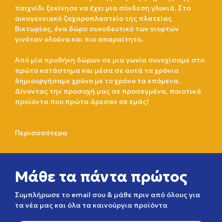
παιχνίδι ξεκίνησε να έχει μια σύνδεση γλυκιά. Στο
οικογενειακό ζαχαροπλαστείο της πλατείας
Βικτωρίας, ένα δώρο συνοδευτικό των γιορτών
γινόταν ολοένα και πιο απαραίτητο.
Από μία προθήκη δώρων σε μια γωνία συνεχίσαμε στο
πρώτο κατάστημα και μέσα σε αυτά τα χρόνια
δημιουργήσαμε χρόνο με το χρόνο τα επόμενα.
Δίνοντας την προσοχή μας σε προσεγμένα, ποιοτικά
προϊόντα που πρώτα άρεσαν σε εμάς!
Περισσσότερα
Μάθε τα πάντα πρώτος
Συμπλήρωσε το email σου & μάθε πριν από όλους για
τα νέα μας και όλα τα καινούργια προϊόντα