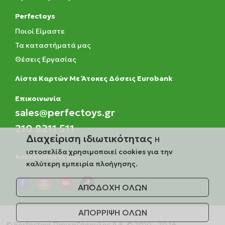
Perfectoys
Ποιοί Είμαστε
Τα καταστήματά μας
Θέσεις Εργασίας
Λίστα Καρτών Με Άτοκες Δόσεις Eurobank
Eπικοινωνία
sales@perfectoys.gr
210 8211 511
Διαχείριση ιδιωτικότητας
Η
ιστοσελίδα χρησιμοποιεί cookies για την
Ακολουθήστε μας
καλύτερη εμπειρία πλοήγησης.
ΑΠΟΔΟΧΗ ΟΛΩΝ
ΑΠΟΡΡΙΨΗ ΟΛΩΝ
© Perfectoys Πανταζόπουλος Α.Ε. © 2010 - 2026.