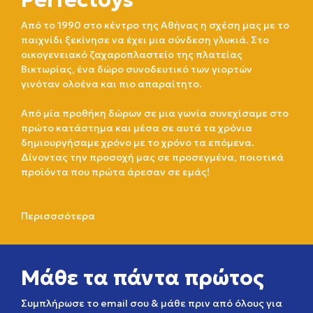
Από το 1990 στο κέντρο της Αθήνας η σχέση μας με το
παιχνίδι ξεκίνησε να έχει μια σύνδεση γλυκιά. Στο
οικογενειακό ζαχαροπλαστείο της πλατείας
Βικτωρίας, ένα δώρο συνοδευτικό των γιορτών
γινόταν ολοένα και πιο απαραίτητο.
Από μία προθήκη δώρων σε μια γωνία συνεχίσαμε στο
πρώτο κατάστημα και μέσα σε αυτά τα χρόνια
δημιουργήσαμε χρόνο με το χρόνο τα επόμενα.
Δίνοντας την προσοχή μας σε προσεγμένα, ποιοτικά
προϊόντα που πρώτα άρεσαν σε εμάς!
Περισσσότερα
Μάθε τα πάντα πρώτος
Συμπλήρωσε το email σου & μάθε πριν από όλους για