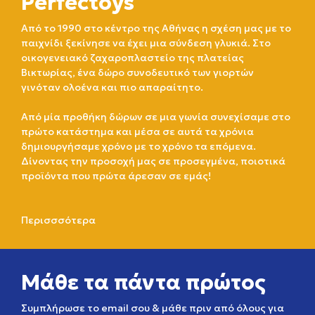
Perfectoys
Από το 1990 στο κέντρο της Αθήνας η σχέση μας με το
παιχνίδι ξεκίνησε να έχει μια σύνδεση γλυκιά. Στο
οικογενειακό ζαχαροπλαστείο της πλατείας
Βικτωρίας, ένα δώρο συνοδευτικό των γιορτών
γινόταν ολοένα και πιο απαραίτητο.
Από μία προθήκη δώρων σε μια γωνία συνεχίσαμε στο
πρώτο κατάστημα και μέσα σε αυτά τα χρόνια
δημιουργήσαμε χρόνο με το χρόνο τα επόμενα.
Δίνοντας την προσοχή μας σε προσεγμένα, ποιοτικά
προϊόντα που πρώτα άρεσαν σε εμάς!
Περισσσότερα
Μάθε τα πάντα πρώτος
Συμπλήρωσε το email σου & μάθε πριν από όλους για