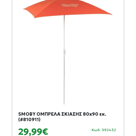
SMOBY ΟΜΠΡΕΛΑ ΣΚΙΑΣΗΣ 80x90 εκ.
(#810911)
29,99€
Κωδ: 392432