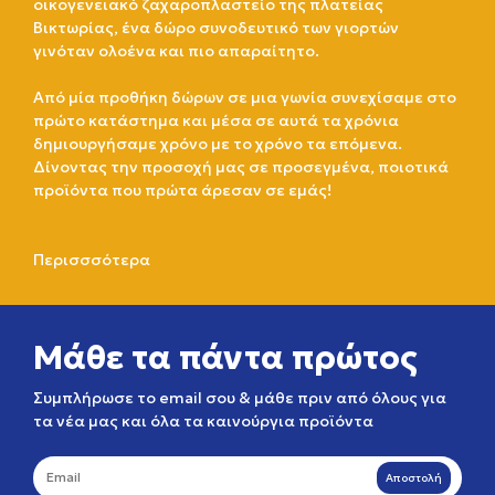
οικογενειακό ζαχαροπλαστείο της πλατείας
Βικτωρίας, ένα δώρο συνοδευτικό των γιορτών
γινόταν ολοένα και πιο απαραίτητο.
Από μία προθήκη δώρων σε μια γωνία συνεχίσαμε στο
πρώτο κατάστημα και μέσα σε αυτά τα χρόνια
δημιουργήσαμε χρόνο με το χρόνο τα επόμενα.
Δίνοντας την προσοχή μας σε προσεγμένα, ποιοτικά
προϊόντα που πρώτα άρεσαν σε εμάς!
Περισσσότερα
Μάθε τα πάντα πρώτος
Συμπλήρωσε το email σου & μάθε πριν από όλους για
τα νέα μας και όλα τα καινούργια προϊόντα
Αποστολή