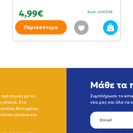
4,99€
Κωδ: 400338
Περισσότερα
Μάθε τα 
 σχέση μας με το
Συμπλήρωσε το emai
η γλυκιά. Στο
νέα μας και όλα τα 
ατείας Βικτωρίας,
ινόταν ολοένα και