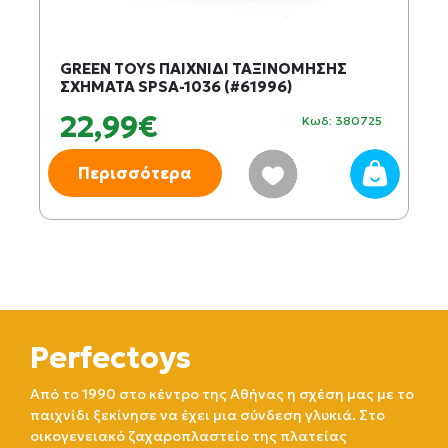
GREEN TOYS ΠΑΙΧΝΙΔΙ ΤΑΞΙΝΟΜΗΣΗΣ
ΣΧΗΜΑΤΑ SPSA-1036 (#61996)
22,99€
Κωδ: 380725
Περισσότερα
Perfectoys
Από το 1990 στο κέντρο της Αθήνας η σχέση μας με το
παιχνίδι ξεκίνησε να έχει μια σύνδεση γλυκιά. Στο
οικογενειακό ζαχαροπλαστείο της πλατείας