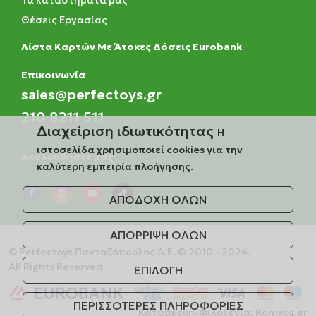
Τα καταστήματά μας
Θέσεις Εργασίας
Λίστα Καρτών Με Άτοκες Δόσεις Eurobank
Eπικοινωνία
sales@perfectoys.gr
210 8211 511
Διαχείριση ιδιωτικότητας
Η
ιστοσελίδα χρησιμοποιεί cookies για την
Ακολουθήστε μας
καλύτερη εμπειρία πλοήγησης.
ΑΠΟΔΟΧΗ ΟΛΩΝ
ΑΠΟΡΡΙΨΗ ΟΛΩΝ
© Perfectoys Πανταζόπουλος Α.Ε. © 2010 - 2026.
All Rights Reserved.
ΕΠΙΛΟΓΗ
ΠΕΡΙΣΣΟΤΕΡΕΣ ΠΛΗΡΟΦΟΡΙΕΣ
Κατασκευή-Φιλοξενία:
Komvos.gr