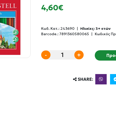
4,60€
Κωδ. Κατ.:
243690
|
Ηλικίες: 3+ ετών
Barcode.:
7891360580065
|
Κωδικός Πρ
-
+
Προ
SHARE: