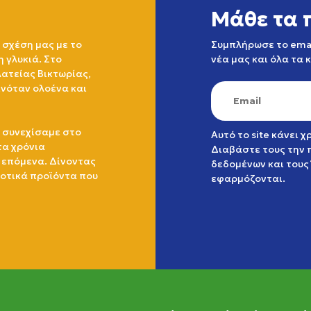
Μάθε τα 
 σχέση μας με το
Συμπλήρωσε το emai
η γλυκιά. Στο
νέα μας και όλα τα 
ατείας Βικτωρίας,
ινόταν ολοένα και
 συνεχίσαμε στο
Αυτό το site κάνει 
τα χρόνια
Διαβάστε τους την
 επόμενα. Δίνοντας
δεδομένων
και τους
ιοτικά προϊόντα που
εφαρμόζονται.