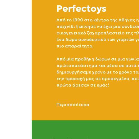
Perfectoys
Από το 1990 στο κέντρο της Αθήνας η
παιχνίδι ξεκίνησε να έχει μια σύνδεσ
οικογενειακό ζαχαροπλαστείο της πλ
ένα δώρο συνοδευτικό των γιορτών γ
πιο απαραίτητο.
Από μία προθήκη δώρων σε μια γωνία
πρώτο κατάστημα και μέσα σε αυτά 
δημιουργήσαμε χρόνο με το χρόνο τα
την προσοχή μας σε προσεγμένα, πο
πρώτα άρεσαν σε εμάς!
Περισσσότερα