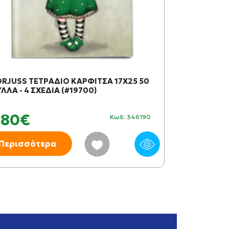
RJUSS ΤΕΤΡΑΔΙΟ ΚΑΡΦΙΤΣΑ 17X25 50
TY FASHION
ΛΛΑ - 4 ΣΧΕΔΙΑ (#19700)
ΚΑΣΕΤΙΝΑ ΓΑ
ΠΟΡΤΟΚΑΛΙ (
,80€
9,99€
Κωδ: 346190
Περισσότερα
Περισσότ