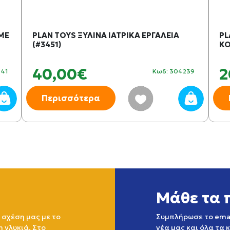
 ME
PLAN TOYS ΞΥΛΙΝΑ ΙΑΤΡΙΚΑ ΕΡΓΑΛΕΙΑ
PL
(#3451)
ΚΟ
40,00€
2
941
Κωδ: 304239
Περισσότερα
Μάθε τα 
 σχέση μας με το
Συμπλήρωσε το emai
η γλυκιά. Στο
νέα μας και όλα τα 