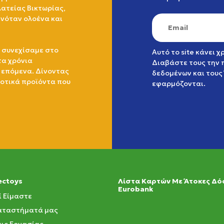
ατείας Βικτωρίας,
ινόταν ολοένα και
 συνεχίσαμε στο
Αυτό το site κάνει 
τα χρόνια
Διαβάστε τους την
 επόμενα. Δίνοντας
δεδομένων
και τους
ιοτικά προϊόντα που
εφαρμόζονται.
ectoys
Λίστα Καρτών Με Άτοκες Δό
Eurobank
ί Είμαστε
αταστήματά μας