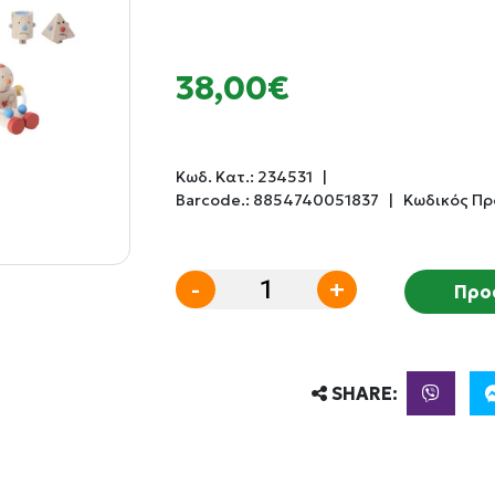
38,00€
Κωδ. Κατ.:
234531
|
Barcode.:
8854740051837
|
Κωδικός Πρ
-
+
Προ
SHARE: