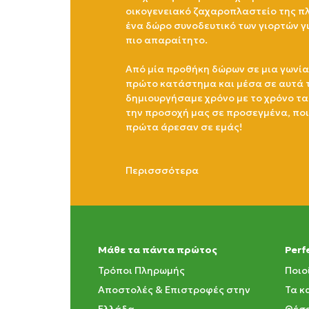
οικογενειακό ζαχαροπλαστείο της πλ
ένα δώρο συνοδευτικό των γιορτών γ
πιο απαραίτητο.
Από μία προθήκη δώρων σε μια γωνία
πρώτο κατάστημα και μέσα σε αυτά 
δημιουργήσαμε χρόνο με το χρόνο τα
την προσοχή μας σε προσεγμένα, πο
πρώτα άρεσαν σε εμάς!
Περισσσότερα
Μάθε τα πάντα πρώτος
Perf
Τρόποι Πληρωμής
Ποιο
Αποστολές & Επιστροφές στην
Τα κ