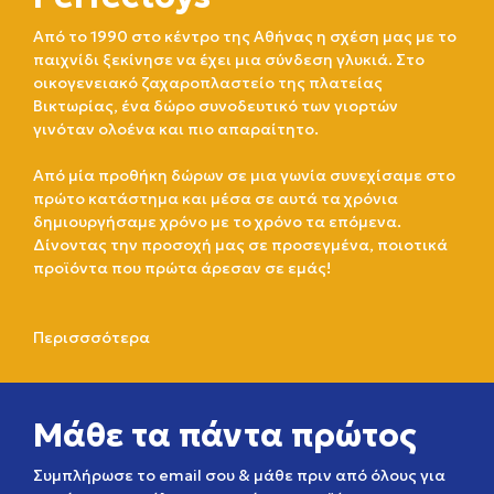
Από το 1990 στο κέντρο της Αθήνας η σχέση μας με το
παιχνίδι ξεκίνησε να έχει μια σύνδεση γλυκιά. Στο
οικογενειακό ζαχαροπλαστείο της πλατείας
Βικτωρίας, ένα δώρο συνοδευτικό των γιορτών
γινόταν ολοένα και πιο απαραίτητο.
Από μία προθήκη δώρων σε μια γωνία συνεχίσαμε στο
πρώτο κατάστημα και μέσα σε αυτά τα χρόνια
δημιουργήσαμε χρόνο με το χρόνο τα επόμενα.
Δίνοντας την προσοχή μας σε προσεγμένα, ποιοτικά
προϊόντα που πρώτα άρεσαν σε εμάς!
Περισσσότερα
Μάθε τα πάντα πρώτος
Συμπλήρωσε το email σου & μάθε πριν από όλους για