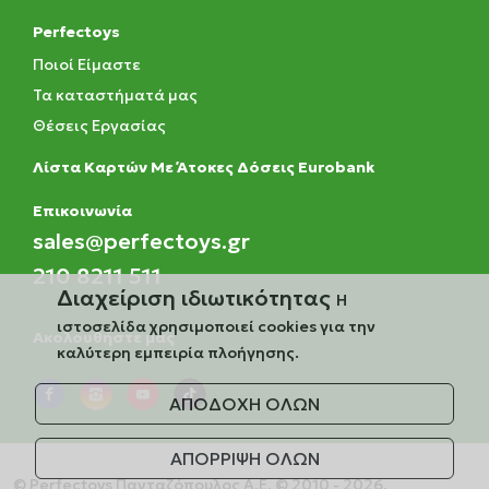
Perfectoys
Ποιοί Είμαστε
Τα καταστήματά μας
Θέσεις Εργασίας
Λίστα Καρτών Με Άτοκες Δόσεις Eurobank
Eπικοινωνία
sales@perfectoys.gr
210 8211 511
Διαχείριση ιδιωτικότητας
Η
ιστοσελίδα χρησιμοποιεί cookies για την
Ακολουθήστε μας
καλύτερη εμπειρία πλοήγησης.
ΑΠΟΔΟΧΗ ΟΛΩΝ
ΑΠΟΡΡΙΨΗ ΟΛΩΝ
© Perfectoys Πανταζόπουλος Α.Ε. © 2010 - 2026.