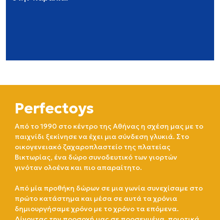
Perfectoys
Από το 1990 στο κέντρο της Αθήνας η σχέση μας με το
παιχνίδι ξεκίνησε να έχει μια σύνδεση γλυκιά. Στο
οικογενειακό ζαχαροπλαστείο της πλατείας
Βικτωρίας, ένα δώρο συνοδευτικό των γιορτών
γινόταν ολοένα και πιο απαραίτητο.
Από μία προθήκη δώρων σε μια γωνία συνεχίσαμε στο
πρώτο κατάστημα και μέσα σε αυτά τα χρόνια
δημιουργήσαμε χρόνο με το χρόνο τα επόμενα.
Δίνοντας την προσοχή μας σε προσεγμένα, ποιοτικά