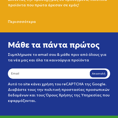
προϊόντα που πρώτα άρεσαν σε εμάς!
Περισσσότερα
Μάθε τα πάντα πρώτος
Συμπλήρωσε το email σου & μάθε πριν από όλους για
τα νέα μας και όλα τα καινούργια προϊόντα
Αποστολή
Αυτό το site κάνει χρήση του reCAPTCHA της Google.
Διαβάστε τους την
πολιτική προστασίας προσωπικών
δεδομένων
και τους
Όρους Χρήσης της Υπηρεσίας
που
εφαρμόζονται.