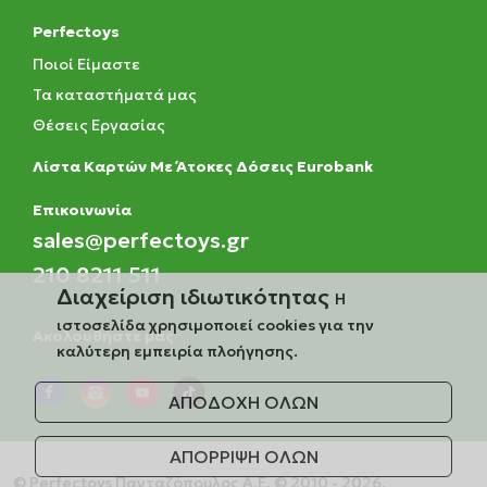
Perfectoys
Ποιοί Είμαστε
Τα καταστήματά μας
Θέσεις Εργασίας
Λίστα Καρτών Με Άτοκες Δόσεις Eurobank
Eπικοινωνία
sales@perfectoys.gr
210 8211 511
Διαχείριση ιδιωτικότητας
Η
ιστοσελίδα χρησιμοποιεί cookies για την
Ακολουθήστε μας
καλύτερη εμπειρία πλοήγησης.
ΑΠΟΔΟΧΗ ΟΛΩΝ
ΑΠΟΡΡΙΨΗ ΟΛΩΝ
© Perfectoys Πανταζόπουλος Α.Ε. © 2010 - 2026.