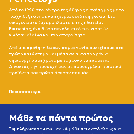
Από το 1990 στο κέντρο της Αθήνας η σχέση μας με το
παιχνίδι ξεκίνησε να έχει μια σύνδεση γλυκιά. Στο
οικογενειακό ζαχαροπλαστείο της πλατείας
Βικτωρίας, ένα δώρο συνοδευτικό των γιορτών
γινόταν ολοένα και πιο απαραίτητο.
Από μία προθήκη δώρων σε μια γωνία συνεχίσαμε στο
πρώτο κατάστημα και μέσα σε αυτά τα χρόνια
δημιουργήσαμε χρόνο με το χρόνο τα επόμενα.
Δίνοντας την προσοχή μας σε προσεγμένα, ποιοτικά
προϊόντα που πρώτα άρεσαν σε εμάς!
Περισσσότερα
Μάθε τα πάντα πρώτος
Συμπλήρωσε το email σου & μάθε πριν από όλους για