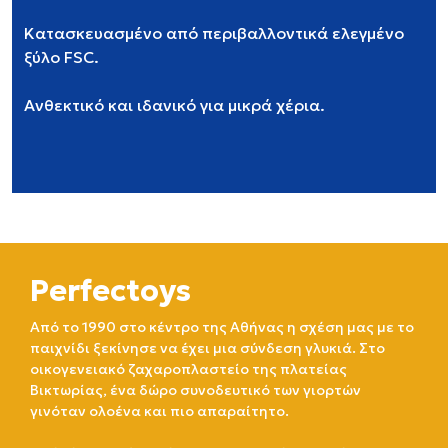
Κατασκευασμένο από περιβαλλοντικά ελεγμένο
ξύλο FSC.
Ανθεκτικό και ιδανικό για μικρά χέρια.
Perfectoys
Από το 1990 στο κέντρο της Αθήνας η σχέση μας με το
παιχνίδι ξεκίνησε να έχει μια σύνδεση γλυκιά. Στο
οικογενειακό ζαχαροπλαστείο της πλατείας
Βικτωρίας, ένα δώρο συνοδευτικό των γιορτών
γινόταν ολοένα και πιο απαραίτητο.