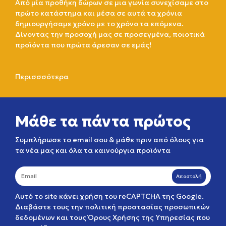
Από μία προθήκη δώρων σε μια γωνία συνεχίσαμε στο
πρώτο κατάστημα και μέσα σε αυτά τα χρόνια
δημιουργήσαμε χρόνο με το χρόνο τα επόμενα.
Δίνοντας την προσοχή μας σε προσεγμένα, ποιοτικά
προϊόντα που πρώτα άρεσαν σε εμάς!
Περισσσότερα
Μάθε τα πάντα πρώτος
Συμπλήρωσε το email σου & μάθε πριν από όλους για
τα νέα μας και όλα τα καινούργια προϊόντα
Αποστολή
Αυτό το site κάνει χρήση του reCAPTCHA της Google.
Διαβάστε τους την
πολιτική προστασίας προσωπικών
δεδομένων
και τους
Όρους Χρήσης της Υπηρεσίας
που