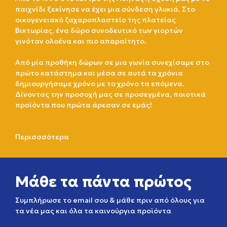
παιχνίδι ξεκίνησε να έχει μια σύνδεση γλυκιά. Στο
οικογενειακό ζαχαροπλαστείο της πλατείας
Βικτωρίας, ένα δώρο συνοδευτικό των γιορτών
γινόταν ολοένα και πιο απαραίτητο.
Από μία προθήκη δώρων σε μια γωνία συνεχίσαμε στο
πρώτο κατάστημα και μέσα σε αυτά τα χρόνια
δημιουργήσαμε χρόνο με το χρόνο τα επόμενα.
Δίνοντας την προσοχή μας σε προσεγμένα, ποιοτικά
προϊόντα που πρώτα άρεσαν σε εμάς!
Περισσσότερα
Μάθε τα πάντα πρώτος
Συμπλήρωσε το email σου & μάθε πριν από όλους για
τα νέα μας και όλα τα καινούργια προϊόντα