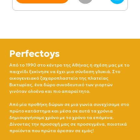
Perfectoys
Από το 1990 στο κέντρο της Αθήνας η σχέση μας με το
παιχνίδι ξεκίνησε να έχει μια σύνδεση γλυκιά. Στο
οικογενειακό ζαχαροπλαστείο της πλατείας
Βικτωρίας, ένα δώρο συνοδευτικό των γιορτών
γινόταν ολοένα και πιο απαραίτητο.
Από μία προθήκη δώρων σε μια γωνία συνεχίσαμε στο
πρώτο κατάστημα και μέσα σε αυτά τα χρόνια
δημιουργήσαμε χρόνο με το χρόνο τα επόμενα.
Δίνοντας την προσοχή μας σε προσεγμένα, ποιοτικά
προϊόντα που πρώτα άρεσαν σε εμάς!