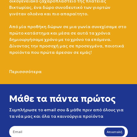
οικογενειακό ζαχαροπλαστείο της πλατείας
Βικτωρίας, ένα δώρο συνοδευτικό των γιορτών
γινόταν ολοένα και πιο απαραίτητο.
Από μία προθήκη δώρων σε μια γωνία συνεχίσαμε στο
πρώτο κατάστημα και μέσα σε αυτά τα χρόνια
δημιουργήσαμε χρόνο με το χρόνο τα επόμενα.
Δίνοντας την προσοχή μας σε προσεγμένα, ποιοτικά
προϊόντα που πρώτα άρεσαν σε εμάς!
Περισσσότερα
Μάθε τα πάντα πρώτος
Συμπλήρωσε το email σου & μάθε πριν από όλους για
τα νέα μας και όλα τα καινούργια προϊόντα
Αποστολή