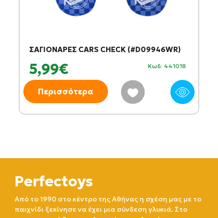
ΣΑΓΙΟΝΑΡΕΣ CARS CHECK (#D09946WR)
5,99€
Κωδ: 441018
Περισσότερα
Perfectoys
Από το 1990 στο κέντρο της Αθήνας η σχέση μας με το
παιχνίδι ξεκίνησε να έχει μια σύνδεση γλυκιά. Στο