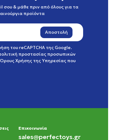
l σου & μάθε πριν από όλους για τα
καινούργια προϊόντα
Αποστολή
χρήση του reCAPTCHA της Google.
πολιτική προστασίας προσωπικών
Όρους Χρήσης της Υπηρεσίας
που
σεις
Eπικοινωνία
sales@perfectoys.gr