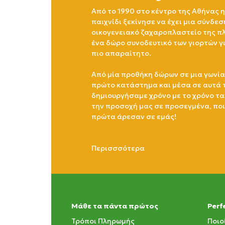
Από το 1990 στο κέντρο της Αθήνας η
παιχνίδι ξεκίνησε να έχει μια σύνδεσ
οικογενειακό ζαχαροπλαστείο της πλ
ένα δώρο συνοδευτικό των γιορτών γ
πιο απαραίτητο.
Από μία προθήκη δώρων σε μια γωνία
πρώτο κατάστημα και μέσα σε αυτά 
δημιουργήσαμε χρόνο με το χρόνο τα
την προσοχή μας σε προσεγμένα, πο
πρώτα άρεσαν σε εμάς!
Περισσσότερα
Μάθε τα πάντα πρώτος
Perf
Τρόποι Πληρωμής
Ποιο