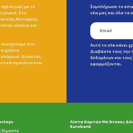
 σχέση μας με το
Συμπλήρωσε το emai
η γλυκιά. Στο
νέα μας και όλα τα 
ατείας Βικτωρίας,
ινόταν ολοένα και
 συνεχίσαμε στο
Αυτό το site κάνει 
τα χρόνια
Διαβάστε τους την
 επόμενα. Δίνοντας
δεδομένων
και τους
ιοτικά προϊόντα που
εφαρμόζονται.
ectoys
Λίστα Καρτών Με Άτοκες Δό
Eurobank
ί Είμαστε