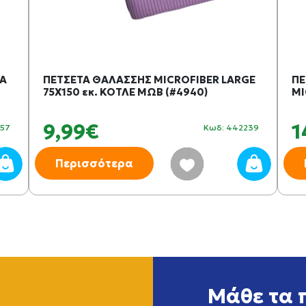
RA
ΠΕΤΣΕΤΑ ΘΑΛΑΣΣΗΣ MICROFIBER LARGE
ΠΕ
75X150 εκ. ΚΟΤΛΕ ΜΩΒ (#4940)
MI
9,99€
1
157
Κωδ: 442239
Περισσότερα
Μάθε τα 