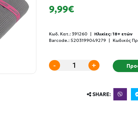
9,99€
Κωδ. Κατ.:
391260
|
Ηλικίες: 18+ ετών
Barcode.:
5203199049279
|
Κωδικός Πρ
-
+
Προ
SHARE: