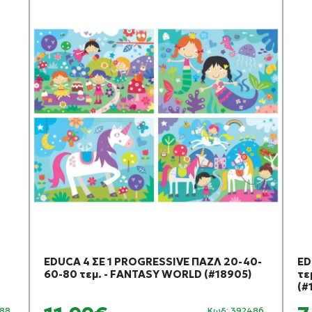
EDUCA 4 ΣΕ 1 PROGRESSIVE ΠΑΖΛ 20-40-
ED
60-80 τεμ. - FANTASY WORLD (#18905)
τε
(#
088
Κωδ: 392486