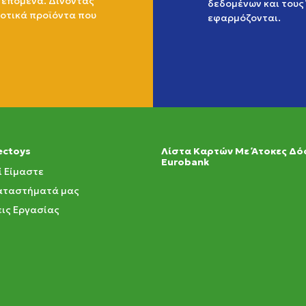
 επόμενα. Δίνοντας
δεδομένων
και τους
ιοτικά προϊόντα που
εφαρμόζονται.
ectoys
Λίστα Καρτών Με Άτοκες Δό
Eurobank
ί Είμαστε
αταστήματά μας
ις Εργασίας