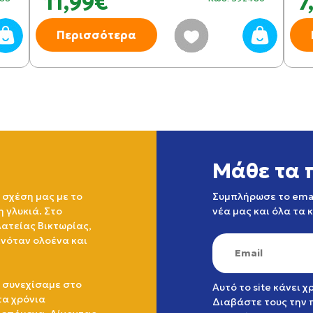
11,99€
7
Περισσότερα
Μάθε τα 
 σχέση μας με το
Συμπλήρωσε το emai
η γλυκιά. Στο
νέα μας και όλα τα 
ατείας Βικτωρίας,
ινόταν ολοένα και
 συνεχίσαμε στο
Αυτό το site κάνει 
τα χρόνια
Διαβάστε τους την