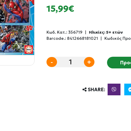
15,99€
Κωδ. Κατ.:
356719
|
Ηλικίες: 5+ ετών
Barcode.:
8412668181021
|
Κωδικός Προ
-
+
Προ
SHARE: