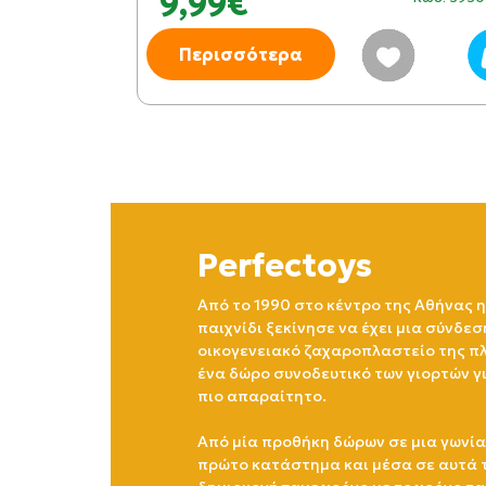
9,99€
Περισσότερα
Perfectoys
Από το 1990 στο κέντρο της Αθήνας η
παιχνίδι ξεκίνησε να έχει μια σύνδεσ
οικογενειακό ζαχαροπλαστείο της πλ
ένα δώρο συνοδευτικό των γιορτών γ
πιο απαραίτητο.
Από μία προθήκη δώρων σε μια γωνία
πρώτο κατάστημα και μέσα σε αυτά 