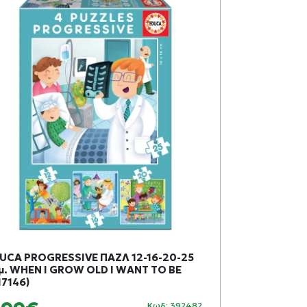
UCA PROGRESSIVE ΠΑΖΛ 12-16-20-25
EXOST MOTO
μ. WHEN I GROW OLD I WANT TO BE
ΤΗΛΕΚΑΤΕΥΘ
17146)
20249)
Κωδ: 392482