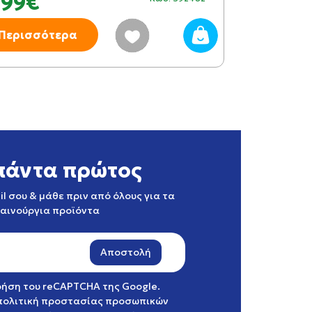
,99€
26,99€
Περισσότερα
Περισσότ
πάντα πρώτος
l σου & μάθε πριν από όλους για τα
καινούργια προϊόντα
Αποστολή
χρήση του reCAPTCHA της Google.
πολιτική προστασίας προσωπικών