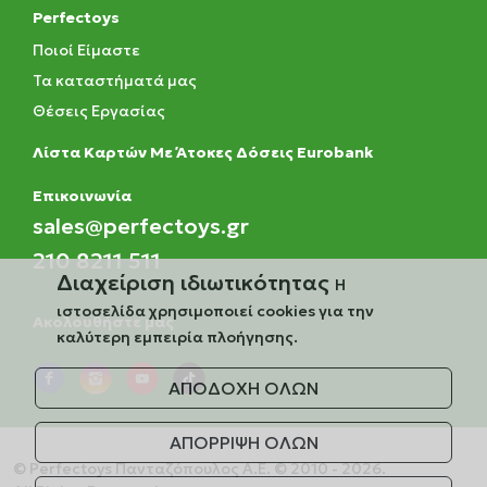
Perfectoys
Ποιοί Είμαστε
Τα καταστήματά μας
Θέσεις Εργασίας
Λίστα Καρτών Με Άτοκες Δόσεις Eurobank
Eπικοινωνία
sales@perfectoys.gr
210 8211 511
Διαχείριση ιδιωτικότητας
Η
ιστοσελίδα χρησιμοποιεί cookies για την
Ακολουθήστε μας
καλύτερη εμπειρία πλοήγησης.
ΑΠΟΔΟΧΗ ΟΛΩΝ
ΑΠΟΡΡΙΨΗ ΟΛΩΝ
© Perfectoys Πανταζόπουλος Α.Ε. © 2010 - 2026.