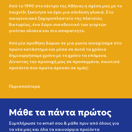
Από το 1990 στο κέντρο της Αθήνας η σχέση μας με το
παιχνίδι ξεκίνησε να έχει μια σύνδεση γλυκιά. Στο
οικογενειακό ζαχαροπλαστείο της πλατείας
Βικτωρίας, ένα δώρο συνοδευτικό των γιορτών
γινόταν ολοένα και πιο απαραίτητο.
Από μία προθήκη δώρων σε μια γωνία συνεχίσαμε στο
πρώτο κατάστημα και μέσα σε αυτά τα χρόνια
δημιουργήσαμε χρόνο με το χρόνο τα επόμενα.
Δίνοντας την προσοχή μας σε προσεγμένα, ποιοτικά
προϊόντα που πρώτα άρεσαν σε εμάς!
Περισσσότερα
Μάθε τα πάντα πρώτος
Συμπλήρωσε το email σου & μάθε πριν από όλους για
τα νέα μας και όλα τα καινούργια προϊόντα