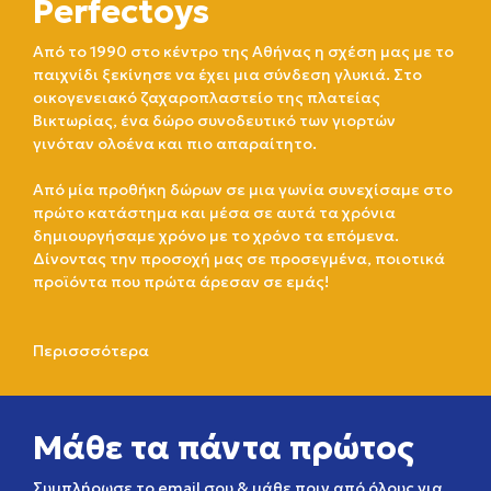
Perfectoys
Από το 1990 στο κέντρο της Αθήνας η σχέση μας με το
παιχνίδι ξεκίνησε να έχει μια σύνδεση γλυκιά. Στο
οικογενειακό ζαχαροπλαστείο της πλατείας
Βικτωρίας, ένα δώρο συνοδευτικό των γιορτών
γινόταν ολοένα και πιο απαραίτητο.
Από μία προθήκη δώρων σε μια γωνία συνεχίσαμε στο
πρώτο κατάστημα και μέσα σε αυτά τα χρόνια
δημιουργήσαμε χρόνο με το χρόνο τα επόμενα.
Δίνοντας την προσοχή μας σε προσεγμένα, ποιοτικά
προϊόντα που πρώτα άρεσαν σε εμάς!
Περισσσότερα
Μάθε τα πάντα πρώτος
Συμπλήρωσε το email σου & μάθε πριν από όλους για