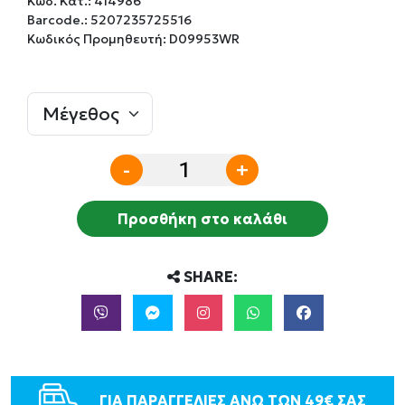
Κωδ. Κατ.:
414986
Barcode.:
5207235725516
Κωδικός Προμηθευτή: D09953WR
-
+
Προσθήκη στο καλάθι
SHARE:
ΓΙΑ ΠΑΡΑΓΓΕΛΙΕΣ ΑΝΩ ΤΩΝ 49€ ΣΑΣ