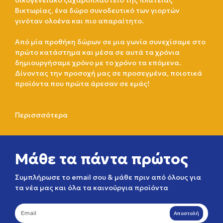
οικογενειακό ζαχαροπλαστείο της πλατείας
Βικτωρίας, ένα δώρο συνοδευτικό των γιορτών
γινόταν ολοένα και πιο απαραίτητο.
Από μία προθήκη δώρων σε μια γωνία συνεχίσαμε στο
πρώτο κατάστημα και μέσα σε αυτά τα χρόνια
δημιουργήσαμε χρόνο με το χρόνο τα επόμενα.
Δίνοντας την προσοχή μας σε προσεγμένα, ποιοτικά
προϊόντα που πρώτα άρεσαν σε εμάς!
Περισσσότερα
Μάθε τα πάντα πρώτος
Συμπλήρωσε το email σου & μάθε πριν από όλους για
τα νέα μας και όλα τα καινούργια προϊόντα
Αποστολή