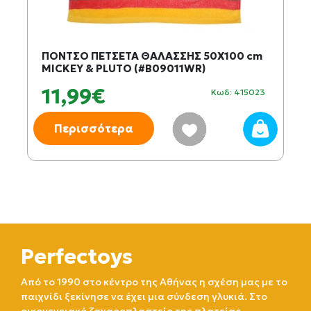
ΠΟΝΤΣΟ ΠΕΤΣΕΤΑ ΘΑΛΑΣΣΗΣ 50X100 cm
MICKEY & PLUTO (#B09011WR)
11,99€
Κωδ: 415023
Περισσότερα
Perfectoys
Από το 1990 στο κέντρο της Αθήνας η σχέση μας με το
παιχνίδι ξεκίνησε να έχει μια σύνδεση γλυκιά. Στο