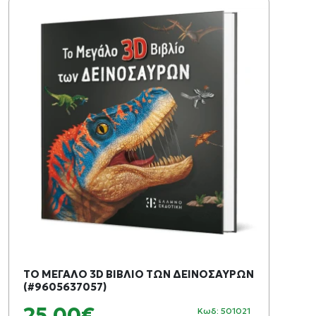
ΤΟ ΜΕΓΑΛΟ 3D ΒΙΒΛΙΟ ΤΩΝ ΔΕΙΝΟΣΑΥΡΩΝ
(#9605637057)
25,00€
Κωδ: 501021