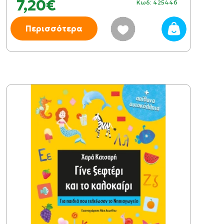
7,20€
Κωδ: 425446
Περισσότερα