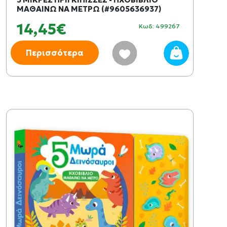
ΜΑΘΑΙΝΩ ΝΑ ΜΕΤΡΩ (#9605636937)
14,45€
Κωδ: 499267
Περισσότερα