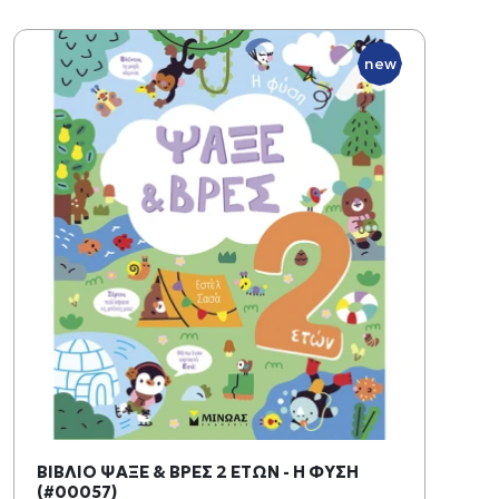
new
ΒΙΒΛΙΟ ΨΑΞΕ & ΒΡΕΣ 2 ΕΤΩΝ - Η ΦΥΣΗ
(#00057)