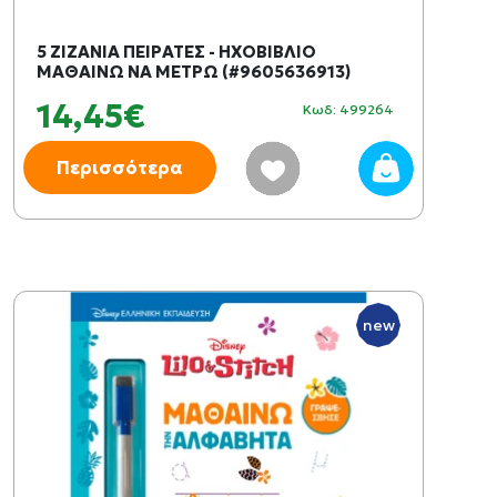
5 ΖΙΖΑΝΙΑ ΠΕΙΡΑΤΕΣ - ΗΧΟΒΙΒΛΙΟ
ΜΑΘΑΙΝΩ ΝΑ ΜΕΤΡΩ (#9605636913)
14,45€
Κωδ: 499264
Περισσότερα
new