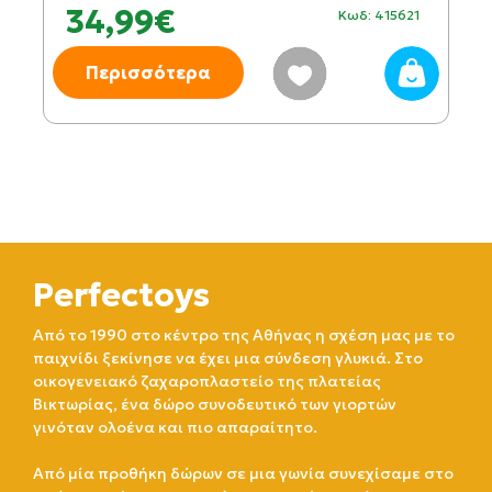
34,99€
Κωδ: 415621
Περισσότερα
Perfectoys
Από το 1990 στο κέντρο της Αθήνας η σχέση μας με το
παιχνίδι ξεκίνησε να έχει μια σύνδεση γλυκιά. Στο
οικογενειακό ζαχαροπλαστείο της πλατείας
Βικτωρίας, ένα δώρο συνοδευτικό των γιορτών
γινόταν ολοένα και πιο απαραίτητο.
Από μία προθήκη δώρων σε μια γωνία συνεχίσαμε στο