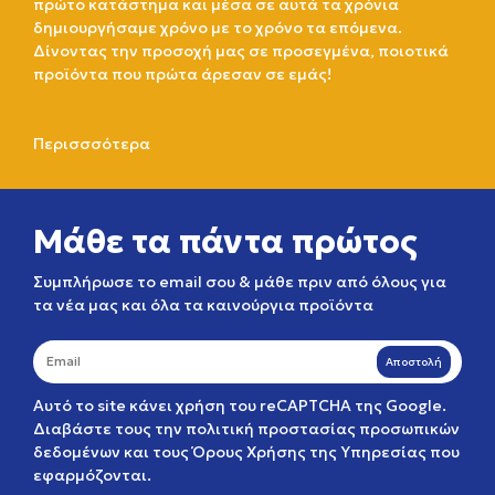
πρώτο κατάστημα και μέσα σε αυτά τα χρόνια
δημιουργήσαμε χρόνο με το χρόνο τα επόμενα.
Δίνοντας την προσοχή μας σε προσεγμένα, ποιοτικά
προϊόντα που πρώτα άρεσαν σε εμάς!
Περισσσότερα
Μάθε τα πάντα πρώτος
Συμπλήρωσε το email σου & μάθε πριν από όλους για
τα νέα μας και όλα τα καινούργια προϊόντα
Αποστολή
Αυτό το site κάνει χρήση του reCAPTCHA της Google.
Διαβάστε τους την
πολιτική προστασίας προσωπικών
δεδομένων
και τους
Όρους Χρήσης της Υπηρεσίας
που
εφαρμόζονται.