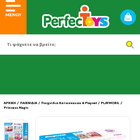
ΜΕΝΟΥ
ΑΡΧΙΚΗ
/
ΠΑΙΧΝΙΔΙΑ
/
Παιχνίδια Κατασκευών & Playset
/
PLAYMOBIL
/
Princess Magic