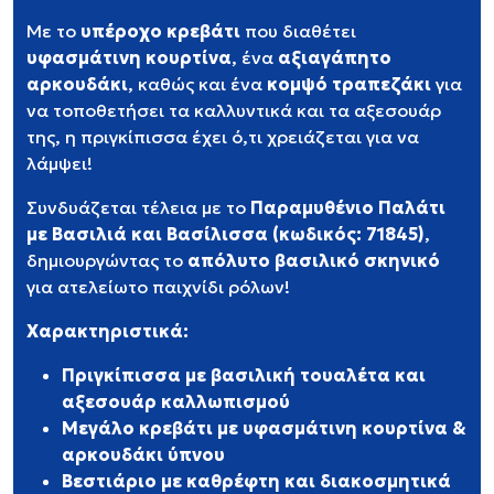
Με το
υπέροχο κρεβάτι
που διαθέτει
υφασμάτινη κουρτίνα
, ένα
αξιαγάπητο
αρκουδάκι
, καθώς και ένα
κομψό τραπεζάκι
για
να τοποθετήσει τα καλλυντικά και τα αξεσουάρ
της, η πριγκίπισσα έχει ό,τι χρειάζεται για να
λάμψει!
Συνδυάζεται τέλεια με το
Παραμυθένιο Παλάτι
με Βασιλιά και Βασίλισσα (κωδικός: 71845)
,
δημιουργώντας το
απόλυτο βασιλικό σκηνικό
για ατελείωτο παιχνίδι ρόλων!
Χαρακτηριστικά:
Πριγκίπισσα με βασιλική τουαλέτα και
αξεσουάρ καλλωπισμού
Μεγάλο κρεβάτι με υφασμάτινη κουρτίνα &
αρκουδάκι ύπνου
Βεστιάριο με καθρέφτη και διακοσμητικά