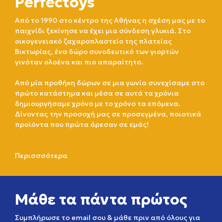
Perfectoys
Από το 1990 στο κέντρο της Αθήνας η σχέση μας με το
παιχνίδι ξεκίνησε να έχει μια σύνδεση γλυκιά. Στο
οικογενειακό ζαχαροπλαστείο της πλατείας
Βικτωρίας, ένα δώρο συνοδευτικό των γιορτών
γινόταν ολοένα και πιο απαραίτητο.
Από μία προθήκη δώρων σε μια γωνία συνεχίσαμε στο
πρώτο κατάστημα και μέσα σε αυτά τα χρόνια
δημιουργήσαμε χρόνο με το χρόνο τα επόμενα.
Δίνοντας την προσοχή μας σε προσεγμένα, ποιοτικά
προϊόντα που πρώτα άρεσαν σε εμάς!
Περισσσότερα
Μάθε τα πάντα πρώτος
Συμπλήρωσε το email σου & μάθε πριν από όλους για