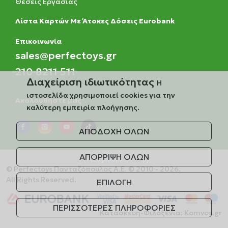
Θέσεις Εργασίας
Λίστα Καρτών Με Άτοκες Δόσεις Eurobank
Eπικοινωνία
sales@perfectoys.gr
210 8211 511
Διαχείριση ιδιωτικότητας
Η
ιστοσελίδα χρησιμοποιεί cookies για την
Ακολουθήστε μας
καλύτερη εμπειρία πλοήγησης.
ΑΠΟΔΟΧΗ ΟΛΩΝ
ΑΠΟΡΡΙΨΗ ΟΛΩΝ
© Perfectoys Πανταζόπουλος Α.Ε. © 2010 - 2026.
All Rights Reserved.
ΕΠΙΛΟΓΗ
ΠΕΡΙΣΣΟΤΕΡΕΣ ΠΛΗΡΟΦΟΡΙΕΣ
Κατασκευή-Φιλοξενία:
Komvos.gr