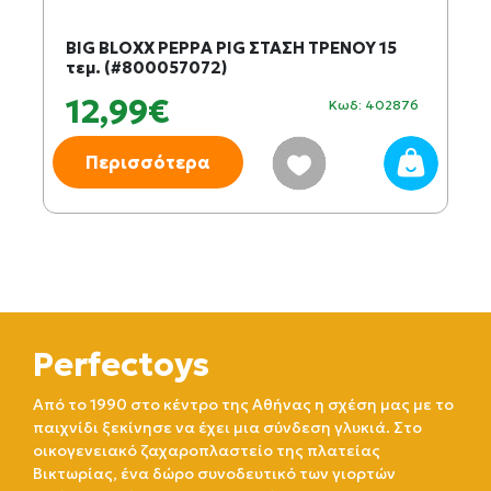
BIG BLOXX PEPPA PIG ΣΤΑΣΗ ΤΡΕΝΟΥ 15
τεμ. (#800057072)
12,99€
Κωδ: 402876
Περισσότερα
Perfectoys
Από το 1990 στο κέντρο της Αθήνας η σχέση μας με το
παιχνίδι ξεκίνησε να έχει μια σύνδεση γλυκιά. Στο
οικογενειακό ζαχαροπλαστείο της πλατείας
Βικτωρίας, ένα δώρο συνοδευτικό των γιορτών