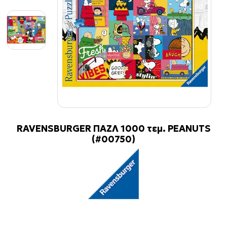
RAVENSBURGER ΠΑΖΛ 1000 τεμ. PEANUTS
(#00750)