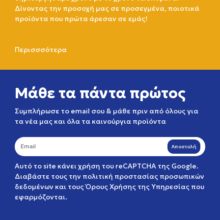
Δίνοντας την προσοχή μας σε προσεγμένα, ποιοτικά
προϊόντα που πρώτα άρεσαν σε εμάς!
Περισσσότερα
Μάθε τα πάντα πρώτος
Συμπλήρωσε το email σου & μάθε πριν από όλους για
τα νέα μας και όλα τα καινούργια προϊόντα
Αποστολή
Αυτό το site κάνει χρήση του reCAPTCHA της Google.
Διαβάστε τους την
πολιτική προστασίας προσωπικών
δεδομένων
και τους
Όρους Χρήσης της Υπηρεσίας
που
εφαρμόζονται.