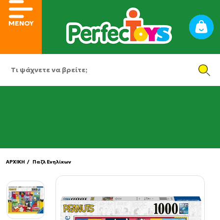
ΜΕΝΟΥ
ΑΡΧΙΚΗ
/ Παζλ Ενηλίκων