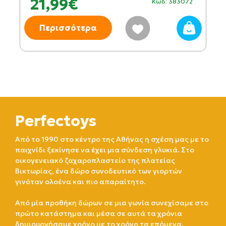
21,99€
Κωδ: 383072
Περισσότερα
Perfectoys
Από το 1990 στο κέντρο της Αθήνας η σχέση μας με το
παιχνίδι ξεκίνησε να έχει μια σύνδεση γλυκιά. Στο
οικογενειακό ζαχαροπλαστείο της πλατείας
Βικτωρίας, ένα δώρο συνοδευτικό των γιορτών
γινόταν ολοένα και πιο απαραίτητο.
Από μία προθήκη δώρων σε μια γωνία συνεχίσαμε στο
πρώτο κατάστημα και μέσα σε αυτά τα χρόνια
δημιουργήσαμε χρόνο με το χρόνο τα επόμενα.