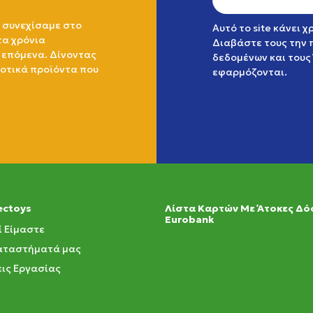
 συνεχίσαμε στο
Αυτό το site κάνει 
τα χρόνια
Διαβάστε τους την
 επόμενα. Δίνοντας
δεδομένων
και τους
ιοτικά προϊόντα που
εφαρμόζονται.
ectoys
Λίστα Καρτών Με Άτοκες Δό
Eurobank
ί Είμαστε
αταστήματά μας
ις Εργασίας