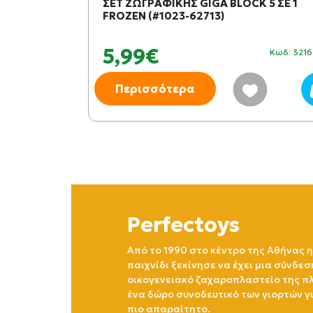
NTE SHUKSAN
ΣΕΤ ΖΩΓΡΑΦΙΚΗΣ GIGA BLOCK 5 ΣΕ 1
FROZEN (#1023-62713)
5,99€
Κωδ: 379583
Κωδ: 321
Περισσότερα
Perfectoys
Από το 1990 στο κέντρο της Αθήνας η
παιχνίδι ξεκίνησε να έχει μια σύνδεσ
οικογενειακό ζαχαροπλαστείο της πλ
ένα δώρο συνοδευτικό των γιορτών γ
πιο απαραίτητο.