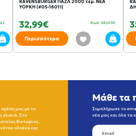
RAVENSBURGER ΠΑΖΛ 2000 τεμ. ΝΕΑ
RA
ΥΟΡΚΗ (#05-16011)
ΔΗ
32,99€
3
642
Κωδ: 362035
Περισσότερα
Μάθε τα 
 σχέση μας με το
Συμπλήρωσε το emai
η γλυκιά. Στο
νέα μας και όλα τα 
ατείας Βικτωρίας,
ινόταν ολοένα και