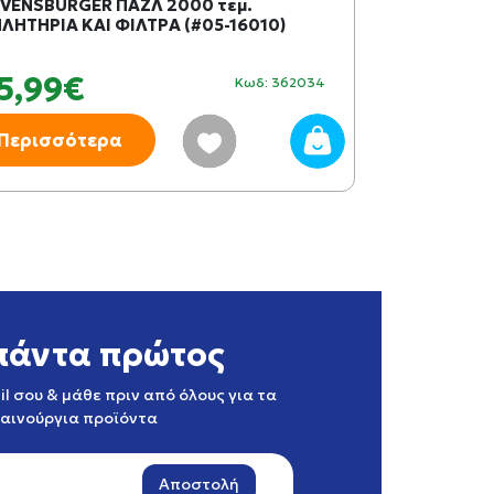
VENSBURGER ΠΑΖΛ 2000 τεμ.
RAVENSBURGE
ΛΗΤΗΡΙΑ ΚΑΙ ΦΙΛΤΡΑ (#05-16010)
ΛΟΝΔΙΝΟ (#0
5,99€
39,99€
Κωδ: 362034
Περισσότερα
Περισσότ
πάντα πρώτος
l σου & μάθε πριν από όλους για τα
καινούργια προϊόντα
Αποστολή