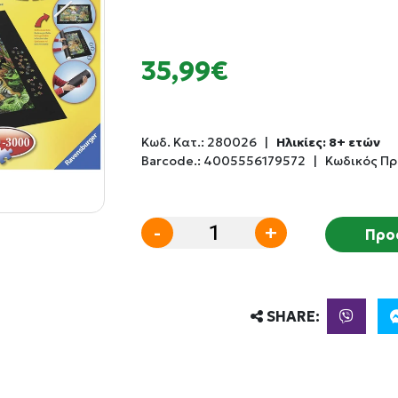
35,99€
Κωδ. Κατ.:
280026
|
Ηλικίες: 8+ ετών
Barcode.:
4005556179572
|
Κωδικός Πρ
-
+
Προ
SHARE: