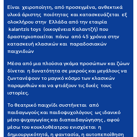
Είναι
χειροποίητη, από προσεγμένα, ανθεκτικά
υλικά άριστης
ποιότητας
και κατασκευάζεται
εξ
ολοκλήρου στην
Ελλάδα από την εταιρία
kalantzis
toys
(οικογένεια Καλαντζή) που
δραστηριοποιείται
πάνω
από 45 χρόνια στην
κατασκευή κλασικών και
παραδοσιακών
παιχνιδιών
Μέσα από μια πλούσια γκάμα προσώπων και ζώων
δίνεται
η δυνατότητα σε μικρούς και μεγάλους να
ζωντανέψουν το μαγικό κόσμο των κλασικών
παραμυθιών και να φτιάξουν τις δικές
τους
ιστορίες.
Το θεατρικό παιχνίδι συστήνεται
από
παιδαγωγούς και παιδοψυχολόγους
ως ιδανικό
μέσο ψυχαγωγίας και διαπαιδαγώγησης , αφού
μέσω του κουκλοθέατρου ενισχύεται
η
δημιουργικότητά, η φαντασία, η αυτοπεποίθηση