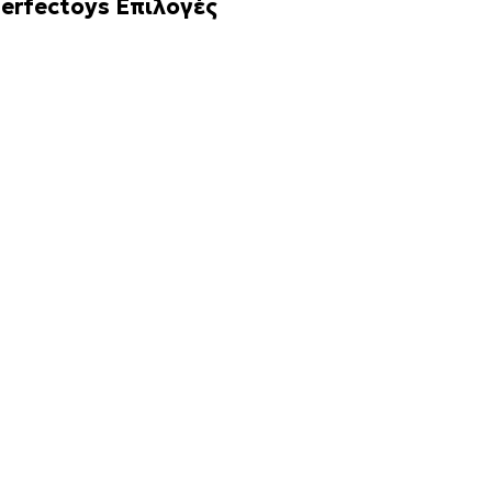
erfectoys Επιλογές