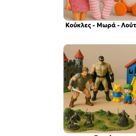
Κούκλες - Μωρά - Λού