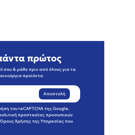
πάντα πρώτος
l σου & μάθε πριν από όλους για τα
καινούργια προϊόντα
Αποστολή
χρήση του reCAPTCHA της Google.
πολιτική προστασίας προσωπικών
Όρους Χρήσης της Υπηρεσίας
που