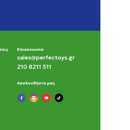
σεις
Eπικοινωνία
sales@perfectoys.gr
210 8211 511
Ακολουθήστε μας