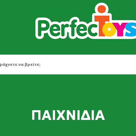
ΠΑΙΧΝΙΔΙΑ