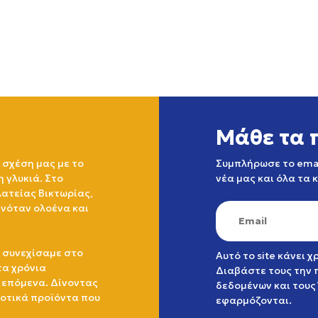
Μάθε τα 
 σχέση μας με το
Συμπλήρωσε το emai
η γλυκιά. Στο
νέα μας και όλα τα 
ατείας Βικτωρίας,
ινόταν ολοένα και
 συνεχίσαμε στο
Αυτό το site κάνει 
τα χρόνια
Διαβάστε τους την
 επόμενα. Δίνοντας
δεδομένων
και τους
ιοτικά προϊόντα που
εφαρμόζονται.