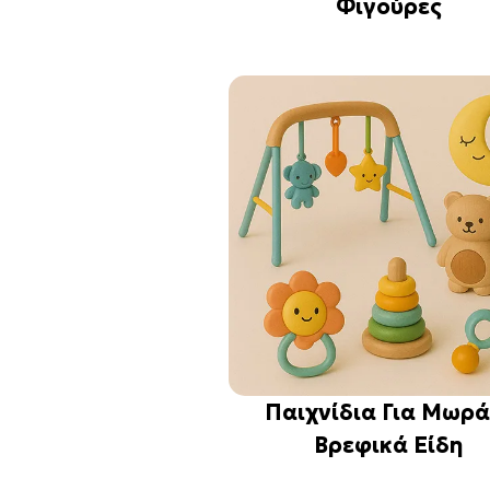
Φιγούρες
Παιχνίδια Για Μωρά
Βρεφικά Είδη