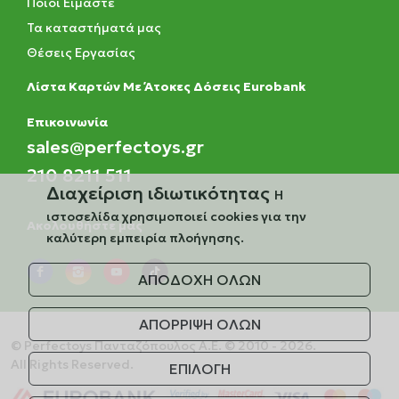
Ποιοί Είμαστε
Τα καταστήματά μας
Θέσεις Εργασίας
Λίστα Καρτών Με Άτοκες Δόσεις Eurobank
Eπικοινωνία
sales@perfectoys.gr
210 8211 511
Διαχείριση ιδιωτικότητας
Η
ιστοσελίδα χρησιμοποιεί cookies για την
Ακολουθήστε μας
καλύτερη εμπειρία πλοήγησης.
ΑΠΟΔΟΧΗ ΟΛΩΝ
ΑΠΟΡΡΙΨΗ ΟΛΩΝ
© Perfectoys Πανταζόπουλος Α.Ε. © 2010 - 2026.
All Rights Reserved.
ΕΠΙΛΟΓΗ