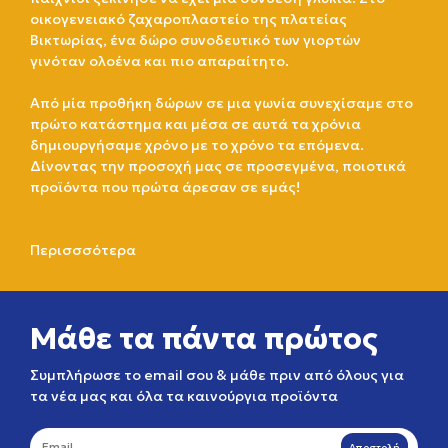
οικογενειακό ζαχαροπλαστείο της πλατείας
Βικτωρίας, ένα δώρο συνοδευτικό των γιορτών
γινόταν ολοένα και πιο απαραίτητο.
Από μία προθήκη δώρων σε μια γωνία συνεχίσαμε στο
πρώτο κατάστημα και μέσα σε αυτά τα χρόνια
δημιουργήσαμε χρόνο με το χρόνο τα επόμενα.
Δίνοντας την προσοχή μας σε προσεγμένα, ποιοτικά
προϊόντα που πρώτα άρεσαν σε εμάς!
Περισσσότερα
Μάθε τα πάντα πρώτος
Συμπλήρωσε το email σου & μάθε πριν από όλους για
τα νέα μας και όλα τα καινούργια προϊόντα
Αποστολή