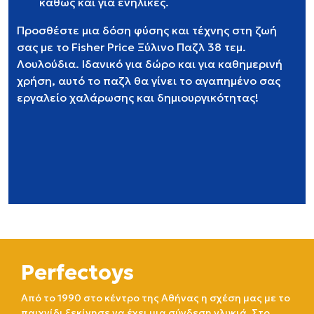
καθώς και για ενήλικες.
Προσθέστε μια δόση φύσης και τέχνης στη ζωή
σας με το Fisher Price Ξύλινο Παζλ 38 τεμ.
Λουλούδια. Ιδανικό για δώρο και για καθημερινή
χρήση, αυτό το παζλ θα γίνει το αγαπημένο σας
εργαλείο χαλάρωσης και δημιουργικότητας!
Perfectoys
Από το 1990 στο κέντρο της Αθήνας η σχέση μας με το
παιχνίδι ξεκίνησε να έχει μια σύνδεση γλυκιά. Στο