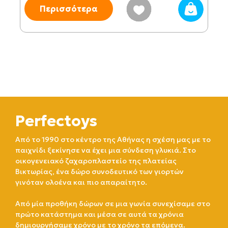
Περισσότερα
Perfectoys
Από το 1990 στο κέντρο της Αθήνας η σχέση μας με το
παιχνίδι ξεκίνησε να έχει μια σύνδεση γλυκιά. Στο
οικογενειακό ζαχαροπλαστείο της πλατείας
Βικτωρίας, ένα δώρο συνοδευτικό των γιορτών
γινόταν ολοένα και πιο απαραίτητο.
Από μία προθήκη δώρων σε μια γωνία συνεχίσαμε στο
πρώτο κατάστημα και μέσα σε αυτά τα χρόνια
δημιουργήσαμε χρόνο με το χρόνο τα επόμενα.