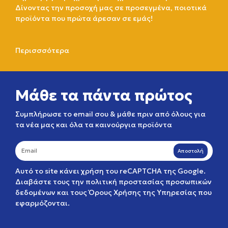
Δίνοντας την προσοχή μας σε προσεγμένα, ποιοτικά
προϊόντα που πρώτα άρεσαν σε εμάς!
Περισσσότερα
Μάθε τα πάντα πρώτος
Συμπλήρωσε το email σου & μάθε πριν από όλους για
τα νέα μας και όλα τα καινούργια προϊόντα
Αποστολή
Αυτό το site κάνει χρήση του reCAPTCHA της Google.
Διαβάστε τους την
πολιτική προστασίας προσωπικών
δεδομένων
και τους
Όρους Χρήσης της Υπηρεσίας
που
εφαρμόζονται.